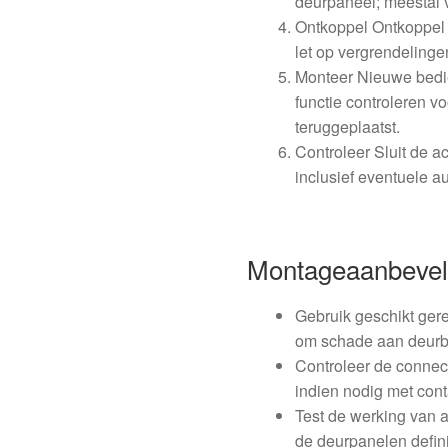
deurpaneel; meestal v
Ontkoppel Ontkoppel d
let op vergrendelinge
Monteer Nieuwe bedie
functie controleren v
teruggeplaatst.
Controleer Sluit de a
inclusief eventuele a
Montageaanbevel
Gebruik geschikt gere
om schade aan deurb
Controleer de connect
indien nodig met cont
Test de werking van 
de deurpanelen definit