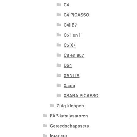
C4
C4 PICASSO
C4IIB7
C5 I en II
C5 X7
C8 en 807
DS4
XANTIA
Xsara
XSARA PICASSO
Zuig kleppen
FAP-katalysatoren
Gereedschapssets
Interieur