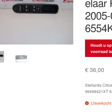
elaar
2005-
6554
Houdt u op
voorraad i
€
36,00
Stellantis Citr
96498421XT 
Uitverkocht