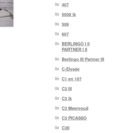
407
5008 ik
508
607
BERLINGO I II
PARTNER I II
Berlingo III Partner III
C-Elysée
C1 en 107
C3 III
C3 ik
C3 Meervoud
C3 PICASSO
C3II