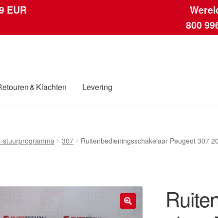
 9 EUR
Werel
800 99
Retouren & Klachten
Levering
ngen
Contact
Kassa
Klachten
Klachtenprocedure
Levering
Mijn acc
-stuurprogramma
307
Ruitenbedieningsschakelaar Peugeot 307 
ding
Winkelwagen
Ruite
🔍