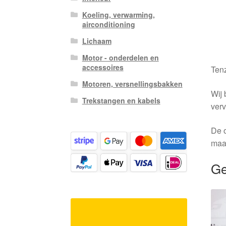
Koeling, verwarming,
airconditioning
Lichaam
Motor - onderdelen en
accessoires
Tenz
Motoren, versnellingsbakken
Wij 
Trekstangen en kabels
verv
De o
maa
Ge