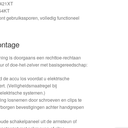
8421XT
554KT
oont gebruikssporen, volledig functioneel
ontage
ing is doorgaans een rechttoe-rechtaan
ur of doe-het-zelver met basisgereedschap:
jd de accu los voordat u elektrische
t. (Veiligheidsmaatregel bij
lektrische systemen.)
ing losnemen door schroeven en clips te
verborgen bevestigingen achter handgrepen
ude schakelpaneel uit de armsteun of