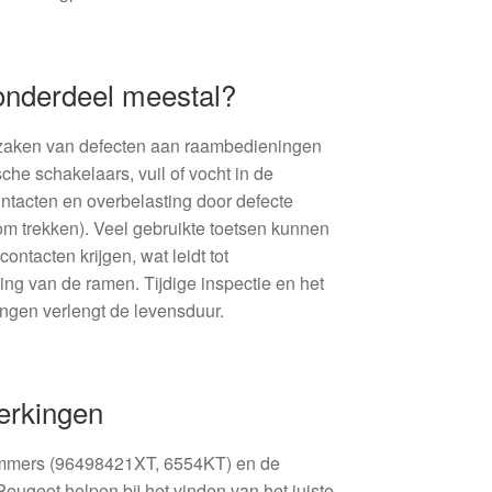
 onderdeel meestal?
aken van defecten aan raambedieningen
che schakelaars, vuil of vocht in de
ontacten en overbelasting door defecte
m trekken). Veel gebruikte toetsen kunnen
ontacten krijgen, wat leidt tot
ing van de ramen. Tijdige inspectie en het
ngen verlengt de levensduur.
erkingen
mmers (96498421XT, 6554KT) en de
Peugeot helpen bij het vinden van het juiste