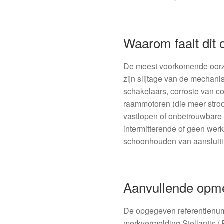
Waarom faalt dit
De meest voorkomende oorz
zijn slijtage van de mechanis
schakelaars, corrosie van c
raammotoren (die meer stroo
vastlopen of onbetrouwbare c
intermitterende of geen werk
schoonhouden van aansluiti
Aanvullende opm
De opgegeven referentienu
merkvermelding Stellantis / 