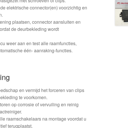
astgezet met schroeven of clips.
e elektrische connector(en) voorzichtig en
n.
ning plaatsen, connector aansluiten en
oordat de deurbekleding wordt
ccu weer aan en test alle raamfuncties,
utomatische één- aanraking-functies.
ing
edschap en vermijd het forceren van clips
ekleding te voorkomen.
oren op corrosie of vervuiling en reinig
actreiniger.
alle raamschakelaars na montage voordat u
ief terugplaatst.