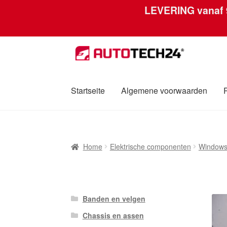
LEVERING vanaf
Ga
Ga
door
naar
naar
de
navigatie
inhoud
Startseite
Algemene voorwaarden
Home
Afdruk
Algemene voorwaarden
Betali
Home
Elektrische componenten
Windows
Over ons
Privacybeleid
Wereldwijde verzen
Banden en velgen
Chassis en assen