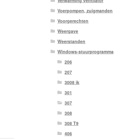
Verwarming ventilator
Voerpompen, zuigmanden
Voorgerechten
Weergave
Weerstanden
Windows-stuurprogramma
206
207
3008 ik
301
307
308
308 T9
406