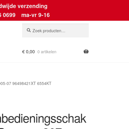
dwijde verzending
6 0699
ma-vr 9-16
Zoeken
Zoeken
naar:
€
0,00
0 artikelen
ount
2005-07 96498421XT 6554KT
nbedieningsschak