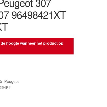
 Peugeot 307
07 96498421XT
KT
 de hoogte wanneer het product op
s
oën Peugeot
6554KT