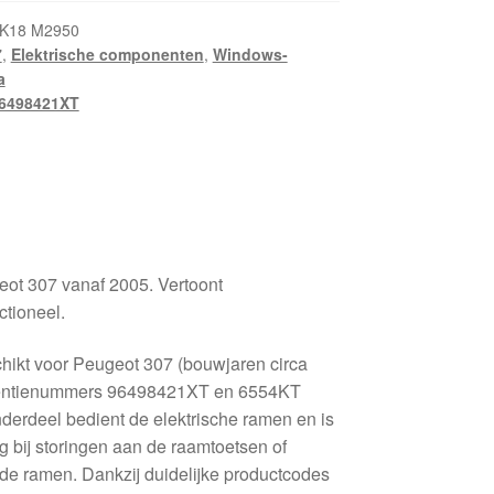
K18 M2950
7
,
Elektrische componenten
,
Windows-
a
6498421XT
ot 307 vanaf 2005. Vertoont
ctioneel.
hikt voor Peugeot 307 (bouwjaren circa
rentienummers 96498421XT en 6554KT
onderdeel bedient de elektrische ramen en is
 bij storingen aan de raamtoetsen of
 de ramen. Dankzij duidelijke productcodes