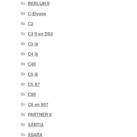
BERLIJN II
C-Elysée
C2
C3 II en DS3
C3 ik
C4 ik
C4II
C5 ik
C5 X7
C5II
C8 en 807
PARTNER II
XANTIA
XSARA