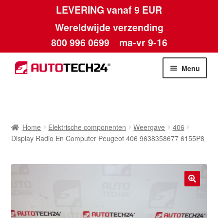
LEVERING vanaf 9 EUR
Wereldwijde verzending
800 996 0699
ma-vr 9-16
Ga
Ga
Menu
door
naar
naar
de
Home
navigatie
inhoud
Afdruk
Home
Elektrische componenten
Weergave
406
Display Radio En Computer Peugeot 406 9638358677 6155P8
Algemene voorwaarden
Betalingen
🔍
Contact