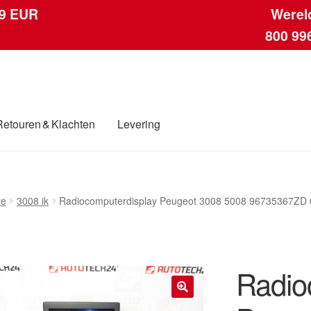
 9 EUR
Werel
800 99
Retouren & Klachten
Levering
ngen
Contact
Kassa
Klachten
Klachtenprocedure
Levering
Mijn acc
ve
3008 ik
Radiocomputerdisplay Peugeot 3008 5008 96735367ZD
ding
Winkelwagen
Radio
🔍