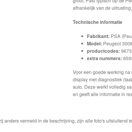
groot. Past typisch op de Pe
afhankelijk van de uitrusting
Technische informatie
Fabrikant:
PSA (Peug
Model:
Peugeot 3008 
productcodes:
9673
extra nummers:
659
Voor een goede werking na in
display met diagnostiek (taa
auto. Deze werkt volledig s
en geeft alle informatie in re
ij anders vermeld in de beschrijving, zijn alle foto's uitsluitend ter