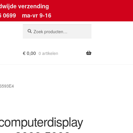
dwijde verzending
6 0699
ma-vr 9-16
Zoeken
Zoeken
naar:
€
0,00
0 artikelen
ount
 6593E4
computerdisplay