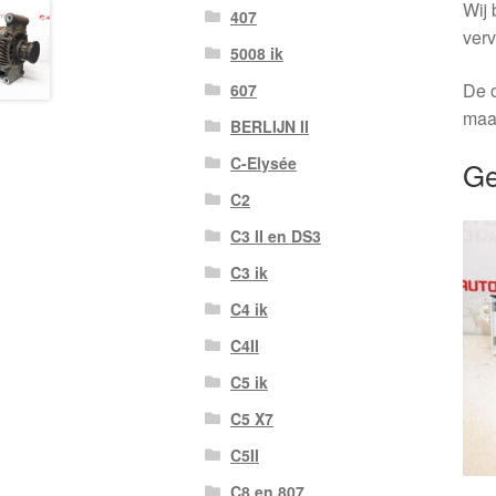
Wij 
407
verv
5008 ik
De o
607
maa
BERLIJN II
C-Elysée
Ge
C2
C3 II en DS3
C3 ik
C4 ik
C4II
C5 ik
C5 X7
C5II
C8 en 807