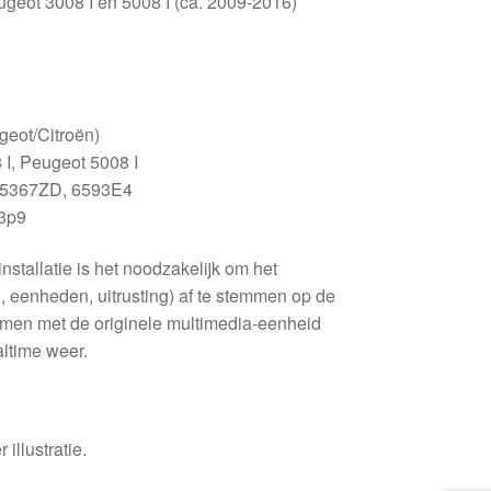
ugeot 3008 I en 5008 I (ca. 2009-2016)
.
eot/Citroën)
I, Peugeot 5008 I
5367ZD, 6593E4
3p9
stallatie is het noodzakelijk om het
l, eenheden, uitrusting) af te stemmen op de
amen met de originele multimedia-eenheid
altime weer.
 illustratie.