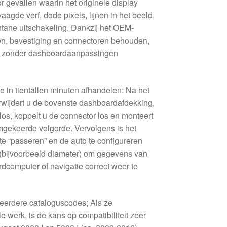
 gevallen waarin het originele display
aagde verf, dode pixels, lijnen in het beeld,
tane uitschakeling. Dankzij het OEM-
en, bevestiging en connectoren behouden,
en zonder dashboardaanpassingen
e in tientallen minuten afhandelen: Na het
rwijdert u de bovenste dashboardafdekking,
los, koppelt u de connector los en monteert
mgekeerde volgorde. Vervolgens is het
te “passeren” en de auto te configureren
 (bijvoorbeeld diameter) om gegevens van
dcomputer of navigatie correct weer te
meerdere cataloguscodes; Als ze
 werk, is de kans op compatibiliteit zeer