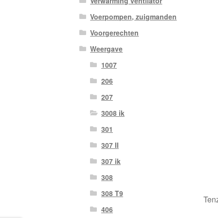
Verwarming ventilator
Voerpompen, zuigmanden
Voorgerechten
Weergave
1007
206
207
3008 ik
301
307 II
307 ik
308
308 T9
Tenz
406