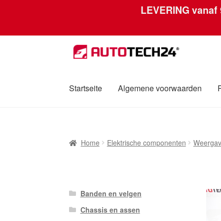
LEVERING vanaf
Ga
Ga
door
naar
naar
de
navigatie
inhoud
Startseite
Algemene voorwaarden
Home
Afdruk
Algemene voorwaarden
Betali
Home
Elektrische componenten
Weerga
Over ons
Privacybeleid
Wereldwijde verzen
Banden en velgen
Chassis en assen