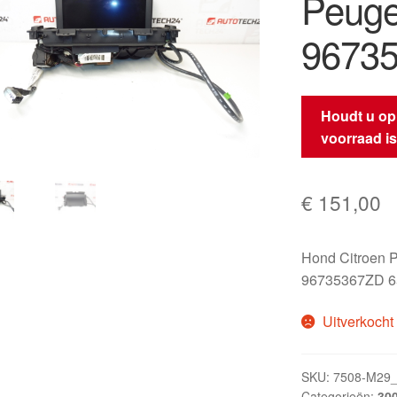
Peuge
9673
Houdt u op
voorraad i
€
151,00
Hond Citroen 
96735367ZD 6
Uitverkocht
SKU:
7508-M29
Categorieën:
300