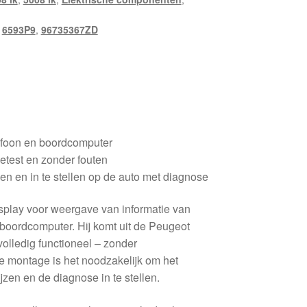
,
6593P9
,
96735367ZD
lefoon en boordcomputer
etest en zonder fouten
en en in te stellen op de auto met diagnose
isplay voor weergave van informatie van
n boordcomputer. Hij komt uit de Peugeot
 volledig functioneel – zonder
e montage is het noodzakelijk om het
jzen en de diagnose in te stellen.