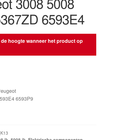
ot 3008 5008
5367ZD 6593E4
 de hoogte wanneer het product op
s
Peugeot
593E4 6593P9
_K13
8 ik
,
5008 ik
,
Elektrische componenten
,