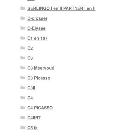
BERLINGO I en II PARTNER I en II
C-crosser
C-Elysée
C1 en 107
C2
C3
C3 Meervoud
C3 Picasso
C3II
C4
C4 PICASSO
C4IIB7
C5 ik