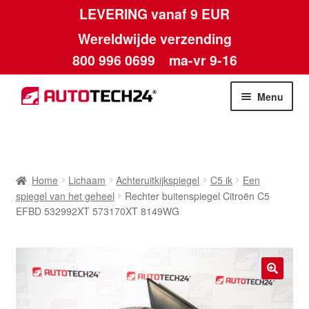
LEVERING vanaf 9 EUR
Wereldwijde verzending
800 996 0699
ma-vr 9-16
Ga
Ga
Menu
door
naar
naar
de
Home
navigatie
inhoud
Afdruk
Home
Lichaam
Achteruitkijkspiegel
C5 ik
Een
spiegel van het geheel
Rechter buitenspiegel Citroën C5
Algemene voorwaarden
EFBD 532992XT 573170XT 8149WG
Betalingen
Contact
🔍