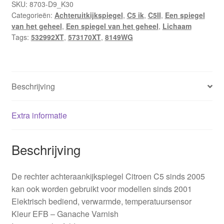
SKU:
8703-D9_K30
Categorieën:
Achteruitkijkspiegel
,
C5 ik
,
C5II
,
Een spiegel
van het geheel
,
Een spiegel van het geheel
,
Lichaam
Tags:
532992XT
,
573170XT
,
8149WG
Beschrijving
Extra informatie
Beschrijving
De rechter achteraankijkspiegel Citroen C5 sinds 2005
kan ook worden gebruikt voor modellen sinds 2001
Elektrisch bediend, verwarmde, temperatuursensor
Kleur EFB – Ganache Varnish