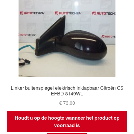
Linker buitenspiegel elektrisch inklapbaar Citroën C5
EFBD 8149WL
€
73,00
Houdt u op de hoogte wanneer het product op
voorraad is