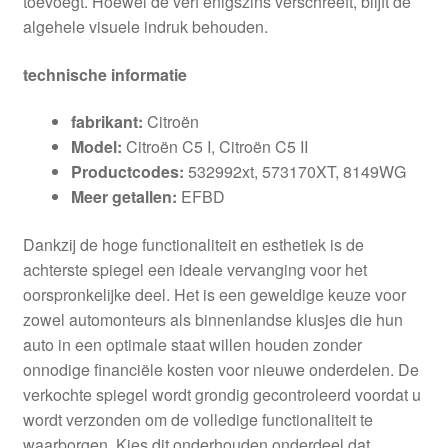
toevoegt. Hoewel de verf enigszins verschreeft, blijft de
algehele visuele indruk behouden.
technische informatie
fabrikant:
Citroën
Model:
Citroën C5 I, Citroën C5 II
Productcodes:
532992xt, 573170XT, 8149WG
Meer getallen:
EFBD
Dankzij de hoge functionaliteit en esthetiek is de
achterste spiegel een ideale vervanging voor het
oorspronkelijke deel. Het is een geweldige keuze voor
zowel automonteurs als binnenlandse klusjes die hun
auto in een optimale staat willen houden zonder
onnodige financiële kosten voor nieuwe onderdelen. De
verkochte spiegel wordt grondig gecontroleerd voordat u
wordt verzonden om de volledige functionaliteit te
waarborgen. Kies dit onderhouden onderdeel dat