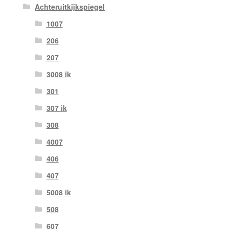
Achteruitkijkspiegel
1007
206
207
3008 ik
301
307 ik
308
4007
406
407
5008 ik
508
607