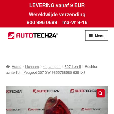
LEVERING vanaf 9 EUR
Wereldwijde verzending
800 996 0699
ma-vr 9-16
Ga
Ga
Menu
door
naar
naar
de
Home
navigatie
inhoud
Afdruk
Home
Lichaam
koplampen
307 I en II
Rechter
achterlicht Peugeot 307 SW 9655768580 6351X3
Algemene voorwaarden
Betalingen
🔍
Contact