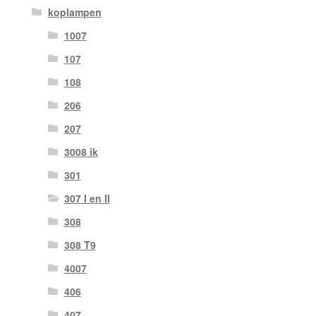
koplampen
1007
107
108
206
207
3008 ik
301
307 I en II
308
308 T9
4007
406
407