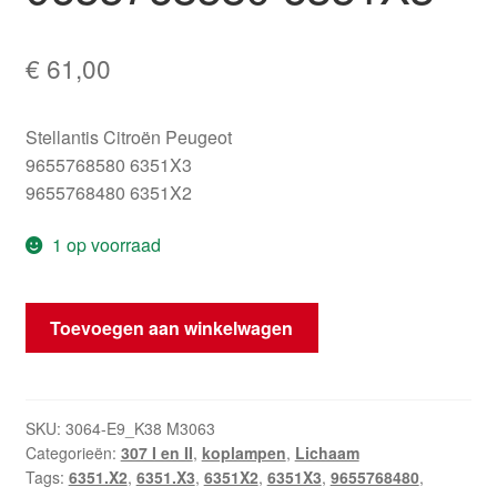
€
61,00
Stellantis Citroën Peugeot
9655768580 6351X3
9655768480 6351X2
1 op voorraad
Rechter
Toevoegen aan winkelwagen
achterlicht
Peugeot
307
SW
SKU:
3064-E9_K38 M3063
Categorieën:
307 I en II
,
koplampen
,
Lichaam
9655768580
Tags:
6351.X2
,
6351.X3
,
6351X2
,
6351X3
,
9655768480
,
6351X3