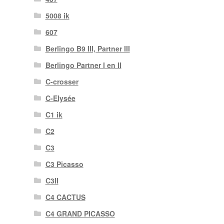
5008 ik
607
Berlingo B9 III, Partner III
Berlingo Partner I en II
C-crosser
C-Elysée
C1 ik
C2
C3
C3 Picasso
C3II
C4 CACTUS
C4 GRAND PICASSO