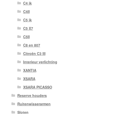
C4 ik
C4II
C5 ik
C5 X7
C5II
C8 en 807
Citroën C3 III
Interieur verlichting
XANTIA
XSARA
XSARA PICASSO
Reserve houders
Ruitenwisserarmen
Sloten