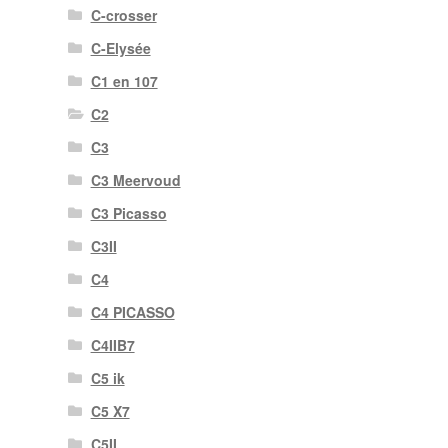
C-crosser
C-Elysée
C1 en 107
C2
C3
C3 Meervoud
C3 Picasso
C3II
C4
C4 PICASSO
C4IIB7
C5 ik
C5 X7
C5II