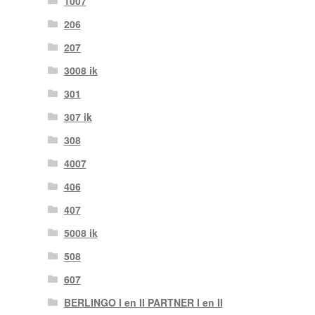
1007
206
207
3008 ik
301
307 ik
308
4007
406
407
5008 ik
508
607
BERLINGO I en II PARTNER I en II