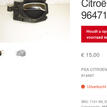
Citro
96471
Houdt u op
voorraad i
€
15,00
PSA CITROEN
914497
Uitverkocht
SKU:
7101-K6_
Categorieën:
30