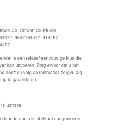
troën C3, Citroën C3 Pluriel
164377, 9647164477, 914497
14497
ndel is een relatief eenvoudige klus die
er kan uitvoeren. Zorg ervoor dat u het
nd heeft en volg de instructies zorgvuldig
ing te garanderen.
 illustratie.
en door de door de fabrikant aangewezen