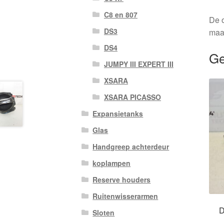
C8 en 807
De o
DS3
maa
DS4
Ge
JUMPY III EXPERT III
XSARA
XSARA PICASSO
Expansietanks
Glas
Handgreep achterdeur
koplampen
Reserve houders
Ruitenwisserarmen
D
Sloten