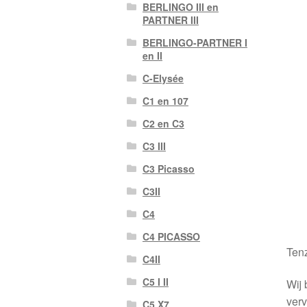
BERLINGO III en
PARTNER III
BERLINGO-PARTNER I
en II
C-Elysée
C1 en 107
C2 en C3
C3 III
C3 Picasso
C3II
C4
C4 PICASSO
Tenz
C4II
C5 I II
Wij 
verv
C5 X7