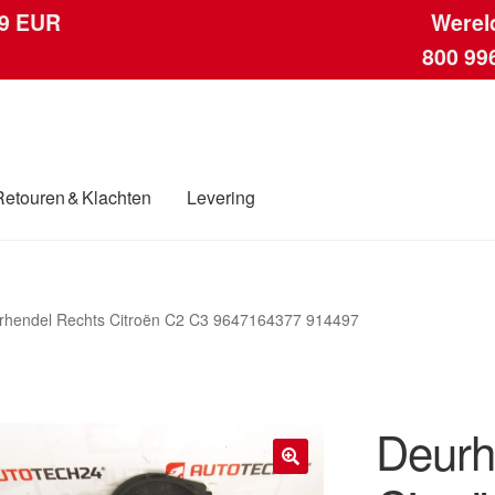
 9 EUR
Werel
800 99
Retouren & Klachten
Levering
ngen
Contact
Kassa
Klachten
Klachtenprocedure
Levering
Mijn acc
rhendel Rechts Citroën C2 C3 9647164377 914497
ding
Winkelwagen
Deurh
🔍