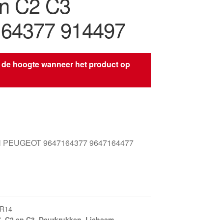
ën C2 C3
64377 914497
 de hoogte wanneer het product op
s
 PEUGEOT 9647164377 9647164477
KR14
7
,
C2 en C3
,
Deurkrukken
,
Lichaam