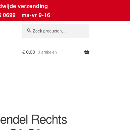
dwijde verzending
6 0699
ma-vr 9-16
Zoeken
Zoeken
naar:
€
0,00
0 artikelen
ount
endel Rechts