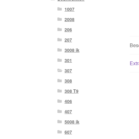
1007
2008
206
207
Besc
3008 ik
301
Extr
307
308
308 T9
406
407
5008 ik
607