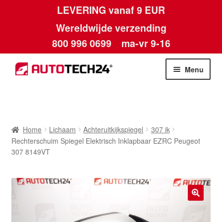
LEVERING vanaf 9 EUR
Wereldwijde verzending
800 996 0699
ma-vr 9-16
Ga
Ga
Menu
door
naar
naar
de
Home
navigatie
inhoud
Afdruk
Home
Lichaam
Achteruitkijkspiegel
307 ik
Rechterschuim Spiegel Elektrisch Inklapbaar EZRC Peugeot
Algemene voorwaarden
307 8149VT
Betalingen
Contact
🔍