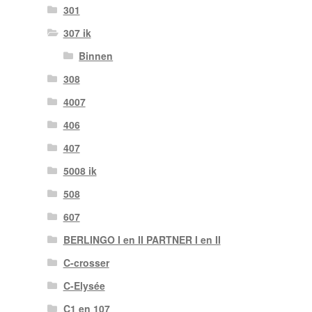
301
307 ik
Binnen
308
4007
406
407
5008 ik
508
607
BERLINGO I en II PARTNER I en II
C-crosser
C-Elysée
C1 en 107