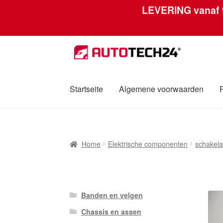
LEVERING vanaf
Ga
Ga
door
naar
naar
de
navigatie
inhoud
Startseite
Algemene voorwaarden
Home
Afdruk
Algemene voorwaarden
Betali
Home
Elektrische componenten
schakela
Over ons
Privacybeleid
Wereldwijde verzen
Banden en velgen
Chassis en assen