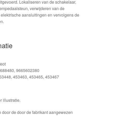
tgevoerd. Lokaliseren van de schakelaar,
empedaalsteun, verwijderen van de
elektrische aansluitingen en vervolgens de
en.
matie
eot
688480, 9665602380
53448, 453463, 453465, 453467
 illustratie.
en door de door de fabrikant aangewezen