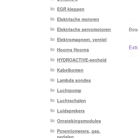
EGR kleppen
Elektrische motoren
Besc
Elektrische servomotoren
Elektromagneet. ventiel
Extr
Hoorns Hoorns
HYDROACTIVE-eenheid
Kabelbomen
Lambda sondes
Luchtpomp
Luchtschalen
Luidsprekers
Ontstekingsmodules
Potentiometers, gas.
pedalen