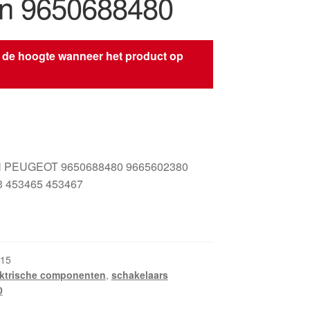
ën 9650688480
 de hoogte wanneer het product op
s
 PEUGEOT 9650688480 9665602380
3 453465 453467
15
ektrische componenten
,
schakelaars
0