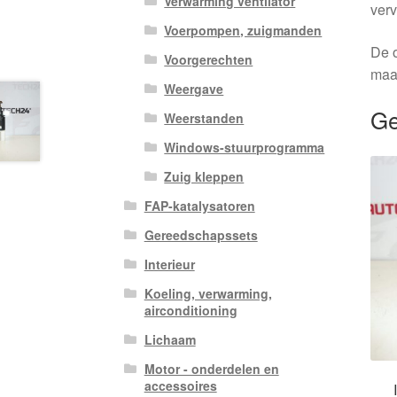
Verwarming ventilator
verv
Voerpompen, zuigmanden
De o
Voorgerechten
maa
Weergave
Ge
Weerstanden
Windows-stuurprogramma
Zuig kleppen
FAP-katalysatoren
Gereedschapssets
Interieur
Koeling, verwarming,
airconditioning
Lichaam
Motor - onderdelen en
accessoires