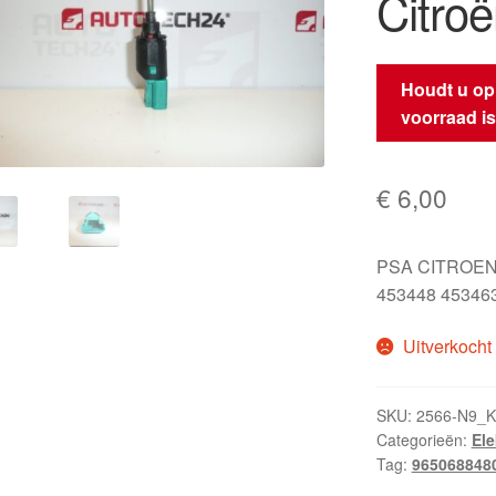
Citro
Houdt u op
voorraad i
€
6,00
PSA CITROEN
453448 45346
Uitverkocht
SKU:
2566-N9_K
Categorieën:
El
Tag:
965068848