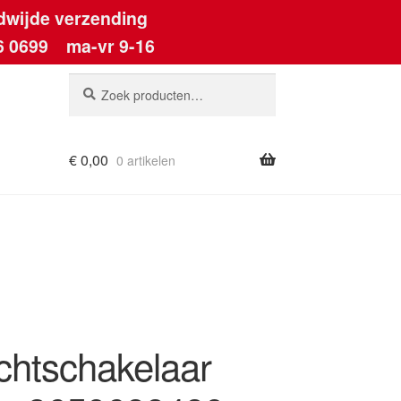
dwijde verzending
6 0699
ma-vr 9-16
Zoeken
Zoeken
naar:
€
0,00
0 artikelen
ount
chtschakelaar