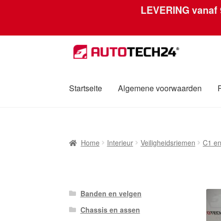
LEVERING vanaf
Ga
Ga
door
naar
naar
de
navigatie
inhoud
Startseite
Algemene voorwaarden
Home
Afdruk
Algemene voorwaarden
Betali
Home
Interieur
Veiligheidsriemen
C1 en
Over ons
Privacybeleid
Wereldwijde verzen
Banden en velgen
Chassis en assen