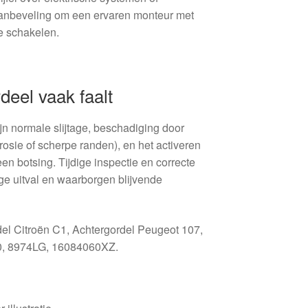
aanbeveling om een ervaren monteur met
te schakelen.
eel vaak faalt
jn normale slijtage, beschadiging door
rosie of scherpe randen), en het activeren
een botsing. Tijdige inspectie en correcte
 uitval en waarborgen blijvende
el Citroën C1, Achtergordel Peugeot 107,
0, 8974LG, 16084060XZ.