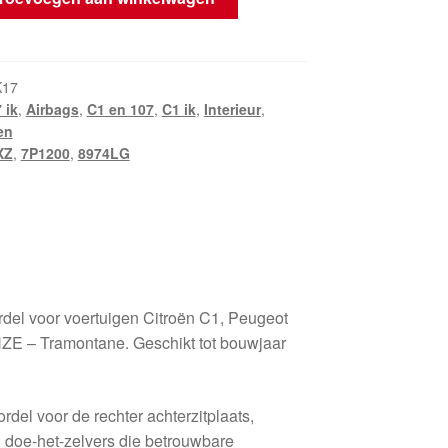
el
K17
 ik
,
Airbags
,
C1 en 107
,
C1 ik
,
Interieur
,
en
XZ
,
7P1200
,
8974LG
rdel voor voertuigen Citroën C1, Peugeot
HZE – Tramontane. Geschikt tot bouwjaar
del voor de rechter achterzitplaats,
 doe-het-zelvers die betrouwbare