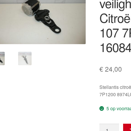
veilig
Citro
107 7
1608
€
24,00
Stellantis citr
7P1200 8974L
5 op voorra
Rechter