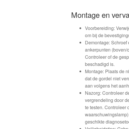
Montage en verv
Voorbereiding: Verwi
om bij de bevestigin
Demontage: Schroef d
ankerpunten (boven/o
Controleer of de gesp
beschadigd is.
Montage: Plaats de ni
dat de gordel niet ve
aan volgens het aanh
Nazorg: Controleer de
vergrendeling door de
te testen. Controleer
waarschuwingslamp) 
geschikte diagnoseto
Veiligheidstips: Gebru