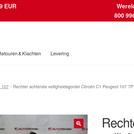
 9 EUR
Werel
800 99
Retouren & Klachten
Levering
ngen
Contact
Kassa
Klachten
Klachtenprocedure
Levering
Mijn acc
 107
Rechter achterste veiligheidsgordel Citroën C1 Peugeot 107
ding
Winkelwagen
Recht
🔍