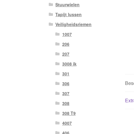
Stuurwielen
Tapijt lussen
Veiligheidsriemen
1007
206
207
3008 ik
301
Besc
306
307
Extr
308
308 T9
4007
406