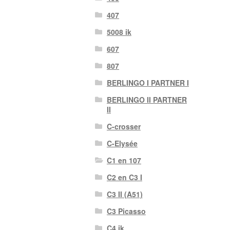
407
5008 ik
607
807
BERLINGO I PARTNER I
BERLINGO II PARTNER
II
C-crosser
C-Elysée
C1 en 107
C2 en C3 I
C3 II (A51)
C3 Picasso
C4 ik