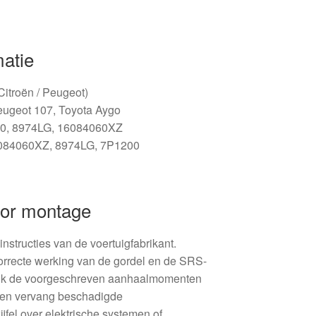
matie
(Citroën / Peugeot)
eugeot 107, Toyota Aygo
00, 8974LG, 16084060XZ
084060XZ, 8974LG, 7P1200
oor montage
nstructies van de voertuigfabrikant.
orrecte werking van de gordel en de SRS-
ik de voorgeschreven aanhaalmomenten
 en vervang beschadigde
ijfel over elektrische systemen of