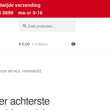
dwijde verzending
6 0699
ma-vr 9-16
Zoeken
Zoeken
naar:
€
0,00
0 artikelen
ount
 7P1200 8974LG 16084060XZ
er achterste