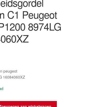
heidsgordel
ën C1 Peugeot
P1200 8974LG
4060XZ
oën peugeot
G 16084060XZ
ad
Toevoegen aan winkelwagen