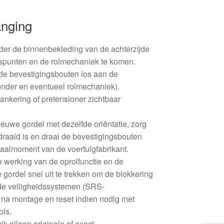
anging
jder de binnenbekleding van de achterzijde
gspunten en de rolmechaniek te komen.
e bevestigingsbouten los aan de
nder en eventueel rolmechaniek).
ankering of pretensioner zichtbaar
euwe gordel met dezelfde oriëntatie, zorg
rdraaid is en draai de bevestigingsbouten
aalmoment van de voertuigfabrikant.
 werking van de oprolfunctie en de
 gordel snel uit te trekken om de blokkering
 de veiligheidssystemen (SRS-
na montage en reset indien nodig met
ols.
ik alleen originele of exact