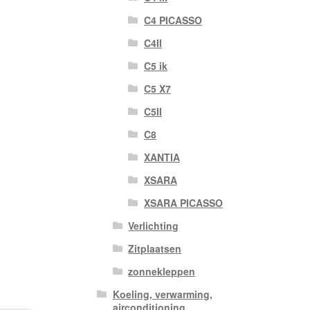
C4 PICASSO
C4II
C5 ik
C5 X7
C5II
C8
XANTIA
XSARA
XSARA PICASSO
Verlichting
Zitplaatsen
zonnekleppen
Koeling, verwarming,
airconditioning