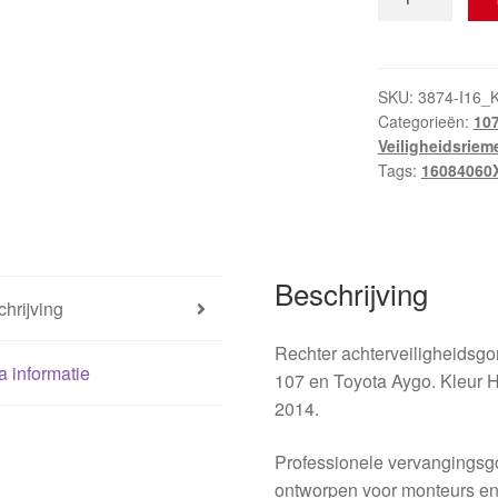
achterste
veiligheidsgord
Citroën
C1
SKU:
3874-I16_
Categorieën:
107
Peugeot
Veiligheidsriem
107
Tags:
16084060
7P1200
8974LG
16084060XZ
hoeveelheid
Beschrijving
hrijving
Rechter achterveiligheidsgo
a informatie
107 en Toyota Aygo. Kleur 
2014.
Professionele vervangingsgor
ontworpen voor monteurs en