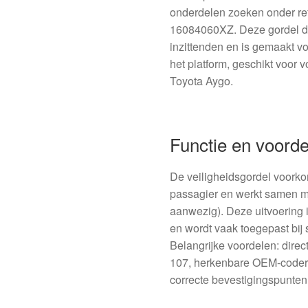
onderdelen zoeken onder r
16084060XZ. Deze gordel dr
inzittenden en is gemaakt vo
het platform, geschikt voor
Toyota Aygo.
Functie en voord
De veiligheidsgordel voorkom
passagier en werkt samen m
aanwezig). Deze uitvoering i
en wordt vaak toegepast bij 
Belangrijke voordelen: dire
107, herkenbare OEM-coder
correcte bevestigingspunten