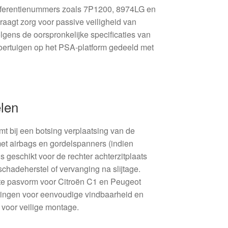
eferentienummers zoals 7P1200, 8974LG en
aagt zorg voor passive veiligheid van
lgens de oorspronkelijke specificaties van
 voertuigen op het PSA-platform gedeeld met
elen
t bij een botsing verplaatsing van de
et airbags en gordelspanners (indien
s geschikt voor de rechter achterzitplaats
schadeherstel of vervanging na slijtage.
cte pasvorm voor Citroën C1 en Peugeot
ingen voor eenvoudige vindbaarheid en
 voor veilige montage.