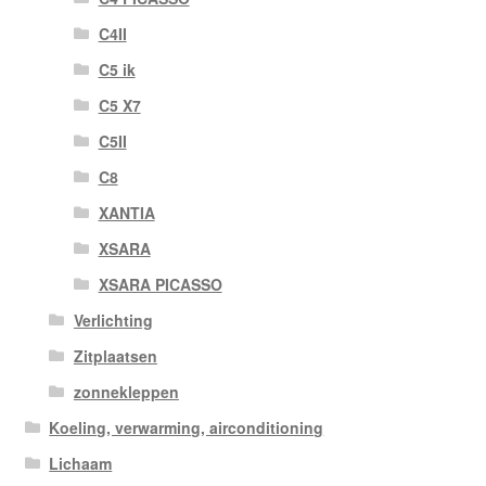
C4II
C5 ik
C5 X7
C5II
C8
XANTIA
XSARA
XSARA PICASSO
Verlichting
Zitplaatsen
zonnekleppen
Koeling, verwarming, airconditioning
Lichaam