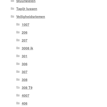
Stuurwielen
Tapijt lussen
Veiligheidsriemen
1007
206
207
3008 ik
301
306
307
308
308 T9
4007
406