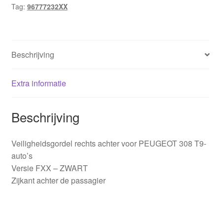
Tag:
96777232XX
hoeveelheid
Beschrijving
Extra informatie
Beschrijving
Veiligheidsgordel rechts achter voor PEUGEOT 308 T9-
auto’s
Versie FXX – ZWART
Zijkant achter de passagier