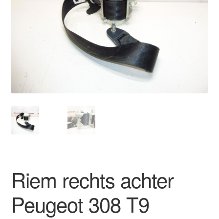
Kassa
Klachten
Klachtenprocedure
Levering
Mijn account
Over ons
Privacybeleid
Riem rechts achter
Wereldwijde verzending
Peugeot 308 T9
Winkelwagen