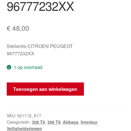
96777232XX
€
48,00
Stellantis-CITROEN PEUGEOT
96777232XX
1 op voorraad
Riem
Toevoegen aan winkelwagen
rechts
achter
Peugeot
308
SKU:
9217-I2_K17
Categorieën:
308 T9
,
308 T9
,
Airbags
,
Interieur
,
T9
Veiligheidsriemen
96777232XX