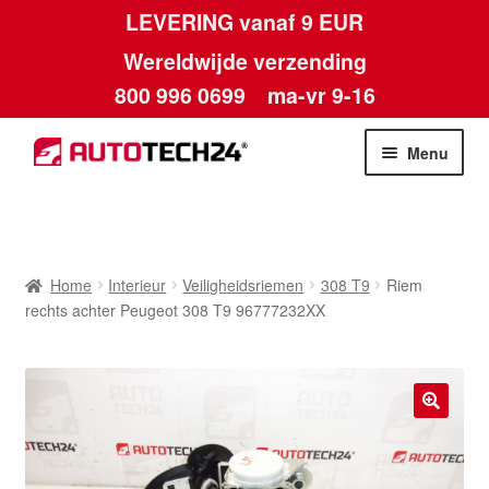
LEVERING vanaf 9 EUR
Wereldwijde verzending
800 996 0699
ma-vr 9-16
Ga
Ga
Menu
door
naar
naar
de
Home
navigatie
inhoud
Afdruk
Home
Interieur
Veiligheidsriemen
308 T9
Riem
rechts achter Peugeot 308 T9 96777232XX
Algemene voorwaarden
Betalingen
🔍
Contact