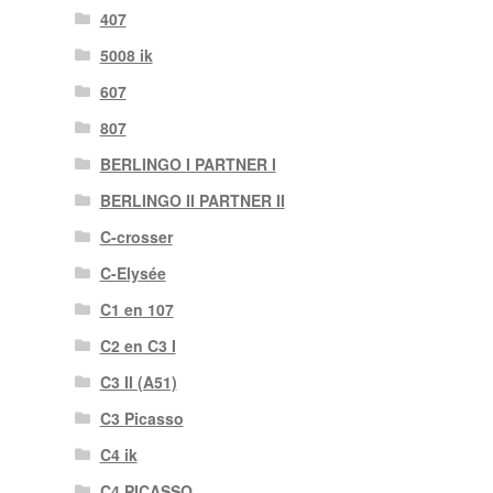
407
5008 ik
607
807
BERLINGO I PARTNER I
BERLINGO II PARTNER II
C-crosser
C-Elysée
C1 en 107
C2 en C3 I
C3 II (A51)
C3 Picasso
C4 ik
C4 PICASSO