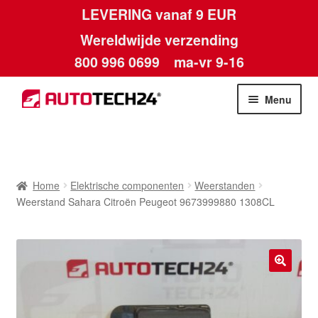
LEVERING vanaf 9 EUR
Wereldwijde verzending
800 996 0699
ma-vr 9-16
Ga
Ga
Menu
door
naar
naar
de
Home
navigatie
inhoud
Afdruk
Home
Elektrische componenten
Weerstanden
Weerstand Sahara Citroën Peugeot 9673999880 1308CL
Algemene voorwaarden
Betalingen
🔍
Contact