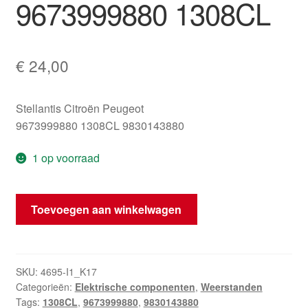
9673999880 1308CL
€
24,00
Stellantis Citroën Peugeot
9673999880 1308CL 9830143880
1 op voorraad
Weerstand
Toevoegen aan winkelwagen
Sahara
Citroën
Peugeot
9673999880
SKU:
4695-I1_K17
Categorieën:
Elektrische componenten
,
Weerstanden
1308CL
Tags:
1308CL
,
9673999880
,
9830143880
hoeveelheid