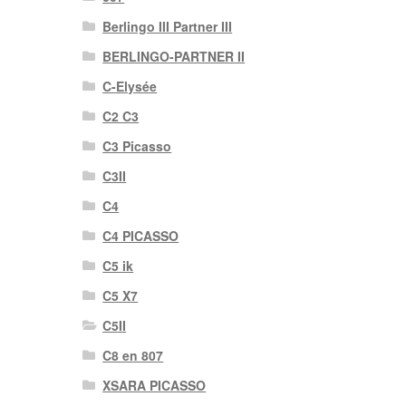
Berlingo III Partner III
BERLINGO-PARTNER II
C-Elysée
C2 C3
C3 Picasso
C3II
C4
C4 PICASSO
C5 ik
C5 X7
C5II
C8 en 807
XSARA PICASSO