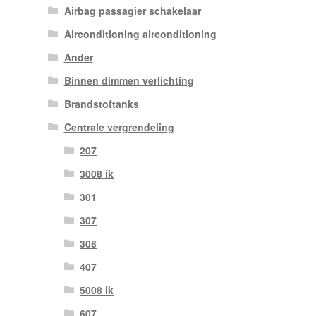
Airbag passagier schakelaar
Airconditioning airconditioning
Ander
Binnen dimmen verlichting
Brandstoftanks
Centrale vergrendeling
207
3008 ik
301
307
308
407
5008 ik
607