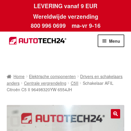
LEVERING vanaf 9 EUR
Wereldwijde verzending
800 996 0699
ma-vr 9-16
Ga
Ga
Menu
door
naar
naar
de
Home
navigatie
inhoud
Afdruk
Home
Elektrische componenten
Drivers en schakelaars
anders
Centrale vergrendeling
C5II
Schakelaar AFIL
Algemene voorwaarden
Citroën C5 II 96498320YW 6554JH
Betalingen
Contact
🔍