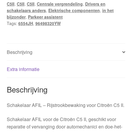
C5II
,
C5II
,
C5II
,
Centrale vergrendeling
,
Drivers en
6554JH
schakelaars anders
,
Elektrische componenten
,
in het
hoeveelheid
bijzonder
,
Parkeer assistent
Tags:
6554JH
,
96498320YW
Beschrijving
Extra informatie
Beschrijving
Schakelaar AFIL – Rijstrookbewaking voor Citroën C5 II.
Schakelaar AFIL voor de Citroën C5 II, geschikt voor
reparatie of vervanging door automechanici en doe-het-