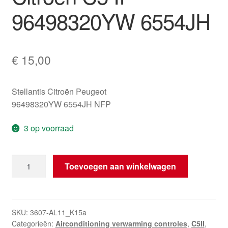
96498320YW 6554JH
€
15,00
Stellantis Citroën Peugeot
96498320YW 6554JH NFP
3 op voorraad
Schakelaar
Toevoegen aan winkelwagen
AFIL
Citroën
C5
II
SKU:
3607-AL11_K15a
Categorieën:
Airconditioning verwarming controles
,
C5II
,
96498320YW