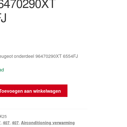
96470290XT
FJ
eugeot onderdeel 96470290XT 6554FJ
ad
Toevoegen aan winkelwagen
K25
7
,
407
,
407
,
Airconditioning verwarming