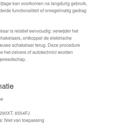
ijtage kan voorkomen na langdurig gebruik,
derde functionaliteit of onregelmatig gedrag
ar is relatief eenvoudig: verwijder het
hakelaars, ontkoppel de elektrische
ieuwe schakelaar terug. Deze procedure
e-het-zelvers of autotechnici worden
 gereedschap.
matie
pe
0290XT, 6554FJ
: Niet van toepassing