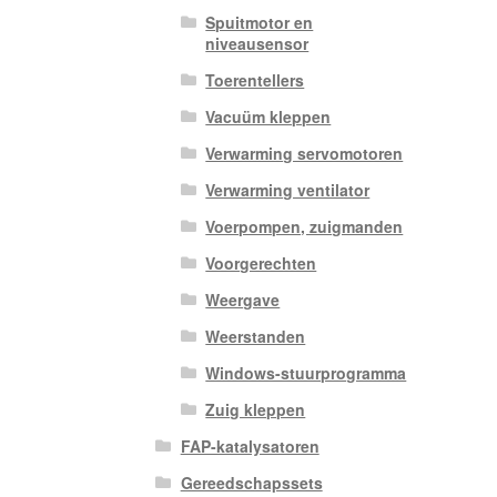
Spuitmotor en
niveausensor
Toerentellers
Vacuüm kleppen
Verwarming servomotoren
Verwarming ventilator
Voerpompen, zuigmanden
Voorgerechten
Weergave
Weerstanden
Windows-stuurprogramma
Zuig kleppen
FAP-katalysatoren
Gereedschapssets