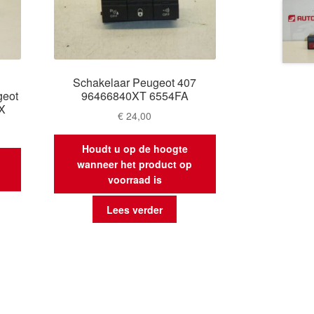
Schakelaar Peugeot 407
geot
96466840XT 6554FA
X
€
24,00
Houdt u op de hoogte
wanneer het product op
voorraad is
Lees verder