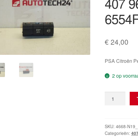
407 
6554
€
24,00
PSA Citroën P
2 op voorra
Schakelaar
Peugeot
407
96470290XT
6554FJ
SKU:
4668-N19_
Categorieën:
40
hoeveelheid