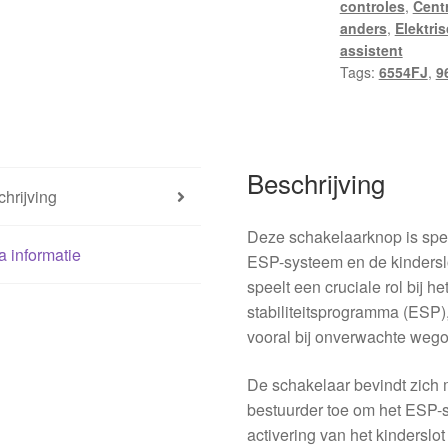
controles
,
Cent
anders
,
Elektri
assistent
Tags:
6554FJ
,
9
Beschrijving
hrijving
Deze schakelaarknop is spe
a informatie
ESP-systeem en de kinderslo
speelt een cruciale rol bij h
stabiliteitsprogramma (ESP), 
vooral bij onverwachte weg
De schakelaar bevindt zich 
bestuurder toe om het ESP-s
activering van het kinderslot