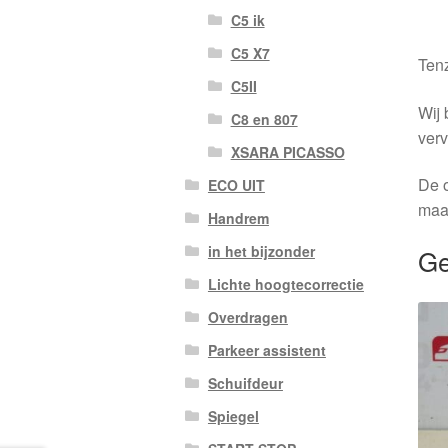
C5 ik
C5 X7
Tenz
C5II
Wij 
C8 en 807
verv
XSARA PICASSO
De o
ECO UIT
maa
Handrem
in het bijzonder
Ge
Lichte hoogtecorrectie
Overdragen
Parkeer assistent
Schuifdeur
Spiegel