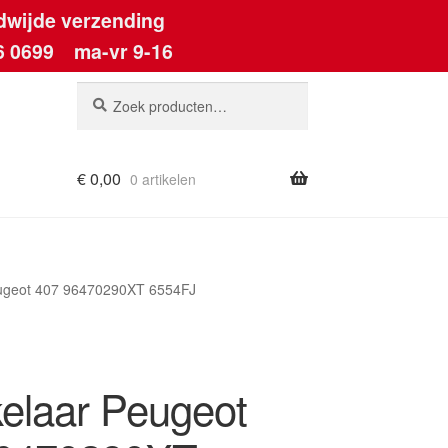
dwijde verzending
6 0699
ma-vr 9-16
Zoeken
Zoeken
naar:
€
0,00
0 artikelen
ount
ugeot 407 96470290XT 6554FJ
elaar Peugeot