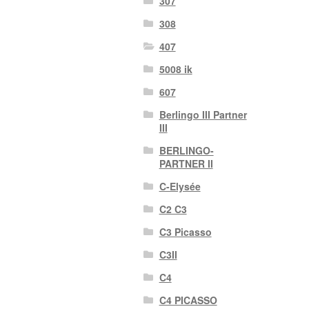
307
308
407
5008 ik
607
Berlingo III Partner
III
BERLINGO-
PARTNER II
C-Elysée
C2 C3
C3 Picasso
C3II
C4
C4 PICASSO