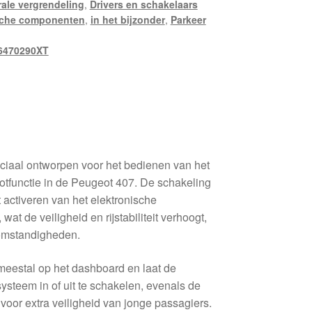
rale vergrendeling
,
Drivers en schakelaars
sche componenten
,
in het bijzonder
,
Parkeer
6470290XT
ciaal ontworpen voor het bedienen van het
tfunctie in de Peugeot 407. De schakeling
et activeren van het elektronische
wat de veiligheid en rijstabiliteit verhoogt,
omstandigheden.
meestal op het dashboard en laat de
ysteem in of uit te schakelen, evenals de
 voor extra veiligheid van jonge passagiers.