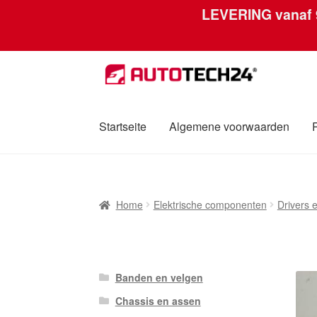
LEVERING vanaf
Ga
Ga
door
naar
naar
de
navigatie
inhoud
Startseite
Algemene voorwaarden
Home
Afdruk
Algemene voorwaarden
Betali
Home
Elektrische componenten
Drivers 
Over ons
Privacybeleid
Wereldwijde verzen
Banden en velgen
Chassis en assen