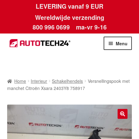
LEVERING vanaf 9 EUR
Wereldwijde verzending
800 996 0699
ma-vr 9-16
Ga
Ga
Menu
door
naar
naar
de
Home
navigatie
inhoud
Afdruk
Home
Interieur
Schakelhendels
Versnellingspook met
manchet Citroën Xsara 2403Y8 758917
Algemene voorwaarden
Betalingen
🔍
Contact