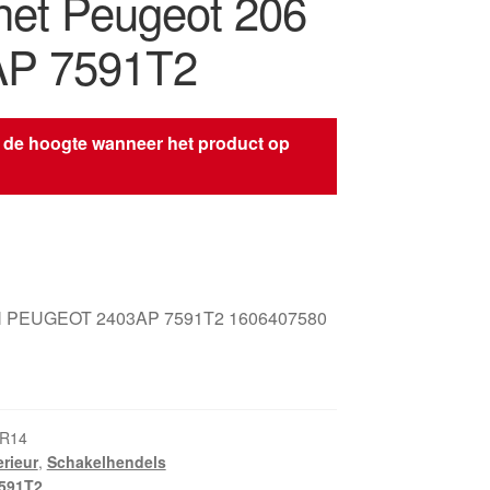
et Peugeot 206
AP 7591T2
 de hoogte wanneer het product op
s
 PEUGEOT 2403AP 7591T2 1606407580
KR14
erieur
,
Schakelhendels
591T2