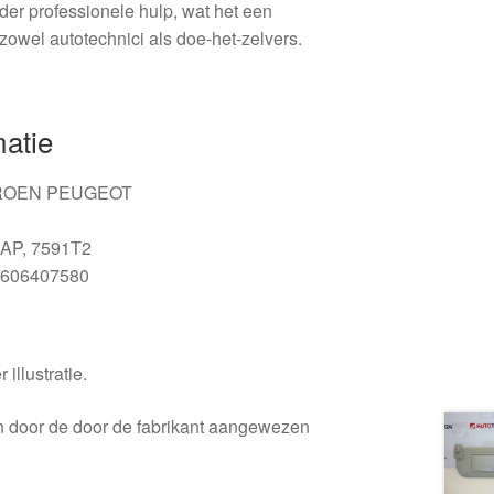
er professionele hulp, wat het een
zowel autotechnici als doe-het-zelvers.
matie
ROEN PEUGEOT
AP, 7591T2
606407580
 illustratie.
en door de door de fabrikant aangewezen