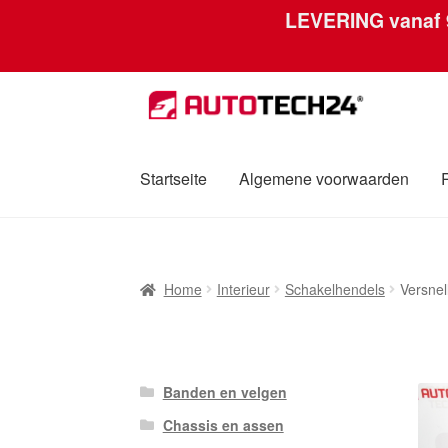
LEVERING vanaf
Ga
Ga
door
naar
naar
de
navigatie
inhoud
Startseite
Algemene voorwaarden
Home
Afdruk
Algemene voorwaarden
Betali
Home
Interieur
Schakelhendels
Versne
Over ons
Privacybeleid
Wereldwijde verzen
Banden en velgen
Chassis en assen