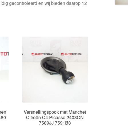
ldig gecontroleerd en wij bieden daarop 12
oën
Versnellingspook met Manchet
480
Citroën C4 Picasso 2403CN
7589JJ 7591B3