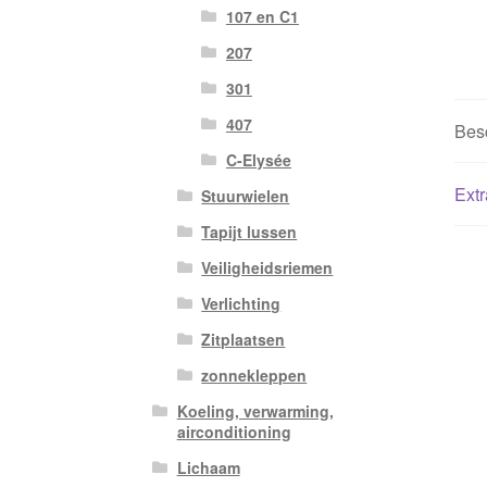
107 en C1
207
301
407
Besc
C-Elysée
Extr
Stuurwielen
Tapijt lussen
Veiligheidsriemen
Verlichting
Zitplaatsen
zonnekleppen
Koeling, verwarming,
airconditioning
Lichaam