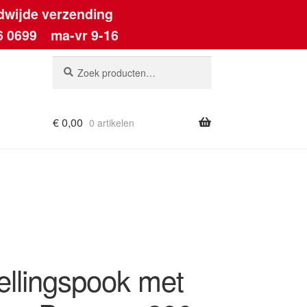
dwijde verzending
6 0699
ma-vr 9-16
Zoeken
Zoeken
naar:
€
0,00
0 artikelen
ount
ellingspook met