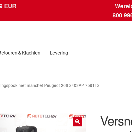
 9 EUR
Werel
800 99
Retouren & Klachten
Levering
ngen
Contact
Kassa
Klachten
Klachtenprocedure
Levering
Mijn acc
llingspook met manchet Peugeot 206 2403AP 7591T2
ding
Winkelwagen
Versn
🔍