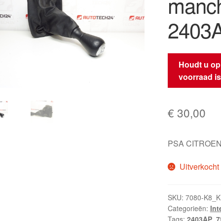
manch
2403
Houdt u op
voorraad i
€
30,00
PSA CITROEN
Uitverkocht
SKU:
7080-K8_
Categorieën:
Int
Tags:
2403AP
,
7