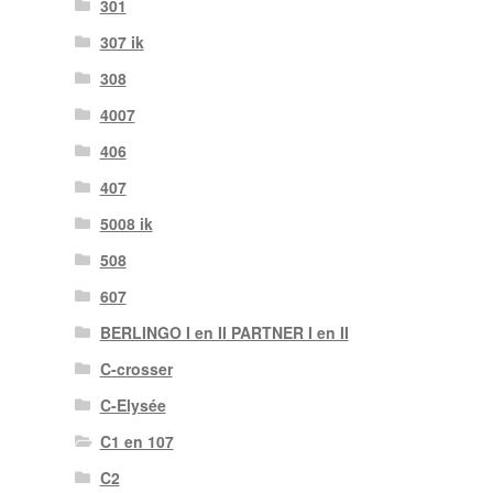
301
307 ik
308
4007
406
407
5008 ik
508
607
BERLINGO I en II PARTNER I en II
C-crosser
C-Elysée
C1 en 107
C2