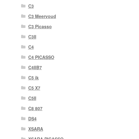
C3
C3 Meervoud
C3 Picasso
C3II
C4
C4 PICASSO
C4IIB7
C5 ik
C5 X7
C5II
C8 807
DS4
XSARA