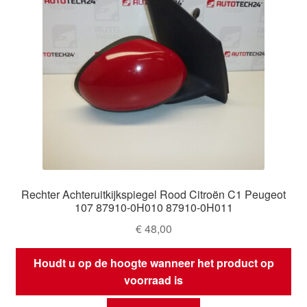
Rechter Achteruitkijkspiegel Rood Citroën C1 Peugeot
107 87910-0H010 87910-0H011
€
48,00
Houdt u op de hoogte wanneer het product op
voorraad is