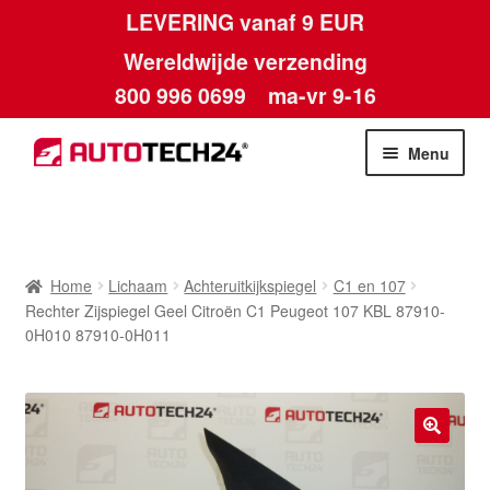
LEVERING vanaf 9 EUR
Wereldwijde verzending
800 996 0699
ma-vr 9-16
Ga
Ga
Menu
door
naar
naar
de
Home
navigatie
inhoud
Afdruk
Home
Lichaam
Achteruitkijkspiegel
C1 en 107
Rechter Zijspiegel Geel Citroën C1 Peugeot 107 KBL 87910-
Algemene voorwaarden
0H010 87910-0H011
Betalingen
Contact
🔍