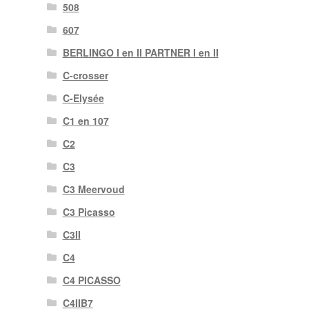
508
607
BERLINGO I en II PARTNER I en II
C-crosser
C-Elysée
C1 en 107
C2
C3
C3 Meervoud
C3 Picasso
C3II
C4
C4 PICASSO
C4IIB7