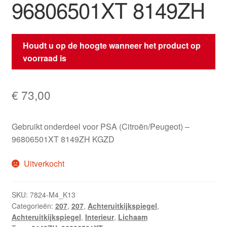
96806501XT 8149ZH
Houdt u op de hoogte wanneer het product op
voorraad is
€
73,00
Gebruikt onderdeel voor PSA (Citroën/Peugeot) –
96806501XT 8149ZH KGZD
Uitverkocht
SKU:
7824-M4_K13
Categorieën:
207
,
207
,
Achteruitkijkspiegel
,
Achteruitkijkspiegel
,
Interieur
,
Lichaam