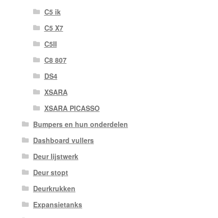
C5 ik
C5 X7
C5II
C8 807
DS4
XSARA
XSARA PICASSO
Bumpers en hun onderdelen
Dashboard vullers
Deur lijstwerk
Deur stopt
Deurkrukken
Expansietanks