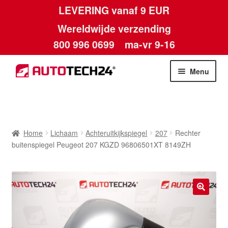
LEVERING vanaf 9 EUR
Wereldwijde verzending
800 996 0699
ma-vr 9-16
Ga
Ga
Menu
door
naar
naar
de
Home
navigatie
inhoud
Afdruk
Home
Lichaam
Achteruitkijkspiegel
207
Rechter
buitenspiegel Peugeot 207 KGZD 96806501XT 8149ZH
Algemene voorwaarden
Betalingen
🔍
Contact