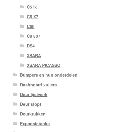
C5 ik
C5 X7
C5II
C8 807
DS4
XSARA
XSARA PICASSO
Bumpers en hun onderdelen
Dashboard vullers
Deur lijstwerk
Deur stopt
Deurkrukken
Expansietanks