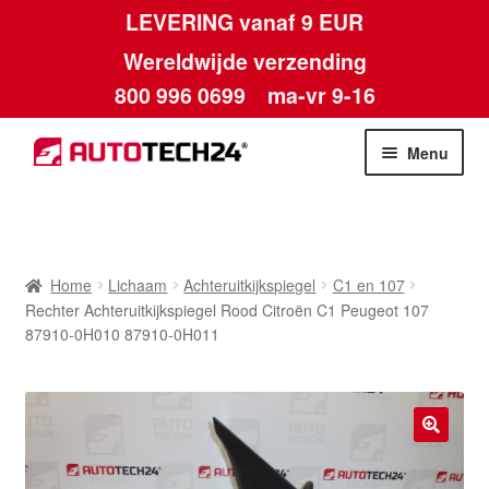
LEVERING vanaf 9 EUR
Wereldwijde verzending
800 996 0699
ma-vr 9-16
Ga
Ga
Menu
door
naar
naar
de
Home
navigatie
inhoud
Afdruk
Home
Lichaam
Achteruitkijkspiegel
C1 en 107
Rechter Achteruitkijkspiegel Rood Citroën C1 Peugeot 107
Algemene voorwaarden
87910-0H010 87910-0H011
Betalingen
Contact
🔍