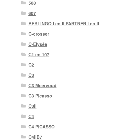
508
607
BERLINGO I en II PARTNER I en II
C-crosser
C-Elysée
C1 en 107
C2
C3
C3 Meervoud
C3 Picasso
C3II
C4
C4 PICASSO
C4IIB7