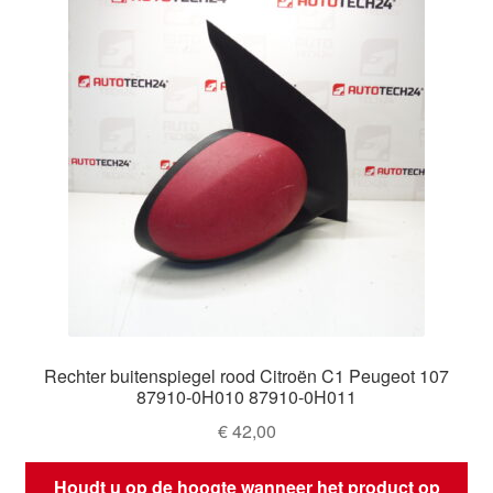
Rechter buitenspiegel rood Citroën C1 Peugeot 107
87910-0H010 87910-0H011
€
42,00
Houdt u op de hoogte wanneer het product op