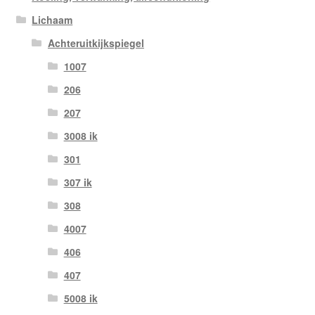
Lichaam
Achteruitkijkspiegel
1007
206
207
3008 ik
301
307 ik
308
4007
406
407
5008 ik