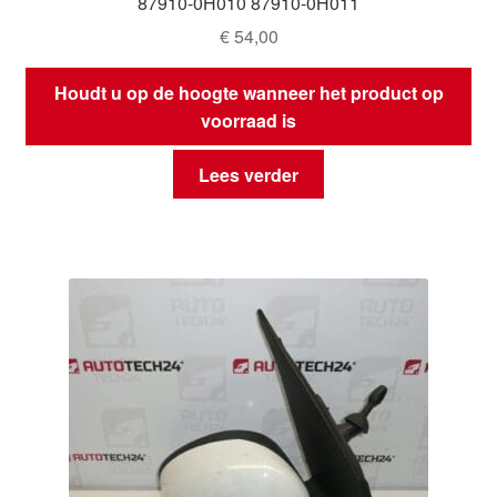
87910-0H010 87910-0H011
€
54,00
Houdt u op de hoogte wanneer het product op
voorraad is
Lees verder