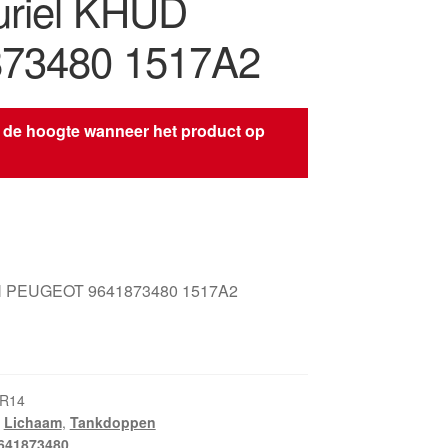
uriel KHUD
73480 1517A2
 de hoogte wanneer het product op
s
 PEUGEOT 9641873480 1517A2
KR14
,
Lichaam
,
Tankdoppen
641873480