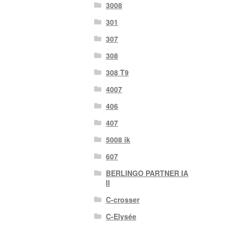
3008
301
307
308
308 T9
4007
406
407
5008 ik
607
BERLINGO PARTNER IA
II
C-crosser
C-Elysée