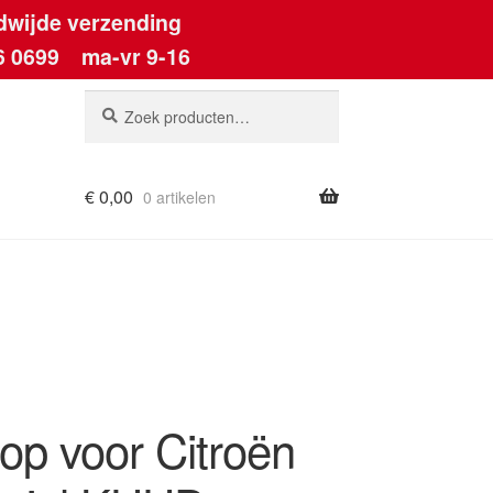
dwijde verzending
6 0699
ma-vr 9-16
Zoeken
Zoeken
naar:
€
0,00
0 artikelen
ount
op voor Citroën