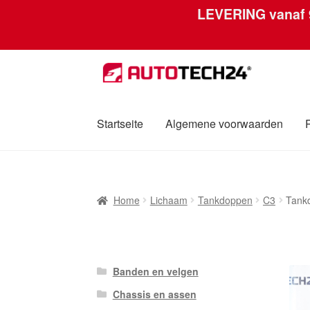
LEVERING vanaf
Ga
Ga
door
naar
naar
de
navigatie
inhoud
Startseite
Algemene voorwaarden
Home
Afdruk
Algemene voorwaarden
Betali
Home
Lichaam
Tankdoppen
C3
Tank
Over ons
Privacybeleid
Wereldwijde verzen
Banden en velgen
Chassis en assen