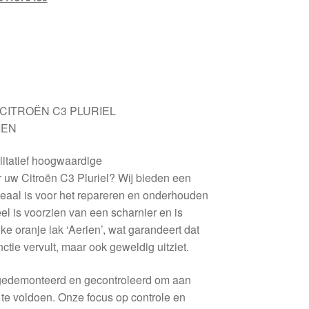
or CITROËN C3 PLURIEL
IEN
itatief hoogwaardige
 uw Citroën C3 Pluriel? Wij bieden een
deaal is voor het repareren en onderhouden
el is voorzien van een scharnier en is
ke oranje lak ‘Aerien’, wat garandeert dat
unctie vervult, maar ook geweldig uitziet.
g gedemonteerd en gecontroleerd om aan
te voldoen. Onze focus op controle en