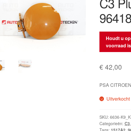
C3 Pl
96418
Houdt u op
voorraad i
€
42,00
PSA CITROEN
Uitverkocht
SKU:
6636-K9_
Categorieën:
C3
Tags:
1517A2
,
9