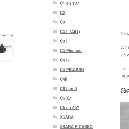
C1 en 107
C2
C3
C3 II (A51)
Tenz
C3 III
Wij 
C3 Picasso
verv
C4 ik
De o
C4 PICASSO
maa
C4II
Ge
C5 I en II
C5 X7
C8 en 807
XSARA
XSARA PICASSO