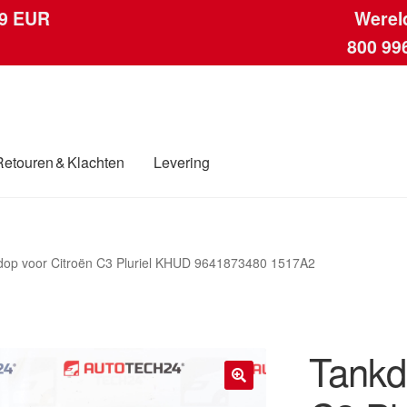
 9 EUR
Werel
800 99
Retouren & Klachten
Levering
ngen
Contact
Kassa
Klachten
Klachtenprocedure
Levering
Mijn acc
dop voor Citroën C3 Pluriel KHUD 9641873480 1517A2
ding
Winkelwagen
Tankd
🔍