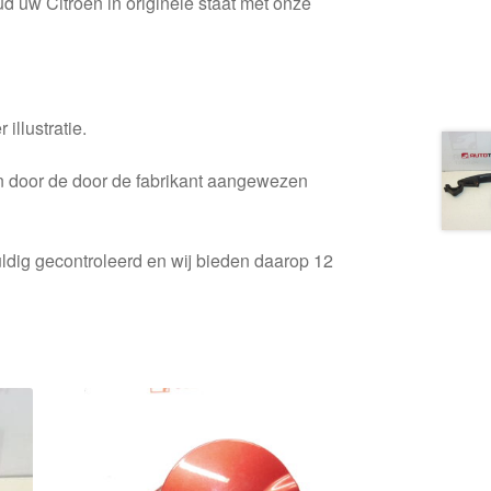
oud uw Citroën in originele staat met onze
 illustratie.
en door de door de fabrikant aangewezen
ldig gecontroleerd en wij bieden daarop 12