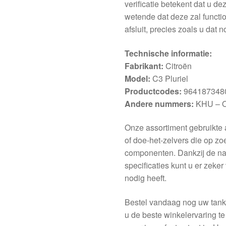
verificatie betekent dat u d
wetende dat deze zal functio
afsluit, precies zoals u dat n
Technische informatie:
Fabrikant:
Citroën
Model:
C3 Pluriel
Productcodes:
9641873480
Andere nummers:
KHU – 
Onze assortiment gebruikte 
of doe-het-zelvers die op z
componenten. Dankzij de na
specificaties kunt u er zeker
nodig heeft.
Bestel vandaag nog uw tankd
u de beste winkelervaring te