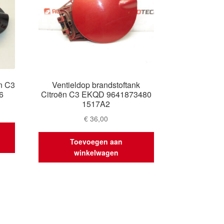
ën C3
Ventieldop brandstoftank
6
Citroën C3 EKQD 9641873480
1517A2
€
36,00
Toevoegen aan
winkelwagen