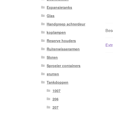
Expansietanks
Glas
Handgreep achterdeur
Besc
koplampen
Reserve houders
Extr
Ruitenwisserarmen
Sloten
Sproeier containers
stutten
Tankdoppen
1007
206
207