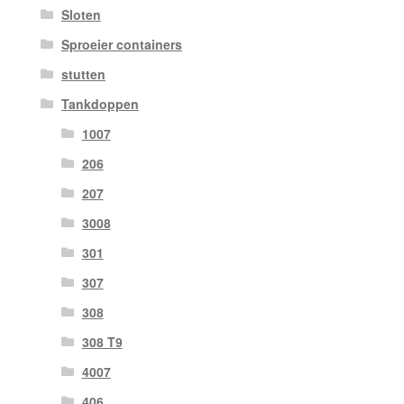
Sloten
Sproeier containers
stutten
Tankdoppen
1007
206
207
3008
301
307
308
308 T9
4007
406