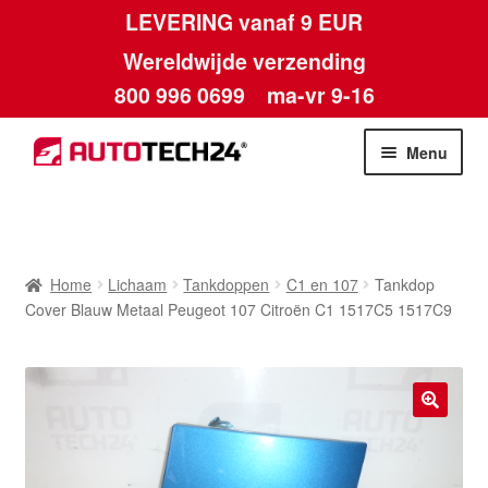
LEVERING vanaf 9 EUR
Wereldwijde verzending
800 996 0699
ma-vr 9-16
Ga
Ga
Menu
door
naar
naar
de
Home
navigatie
inhoud
Afdruk
Home
Lichaam
Tankdoppen
C1 en 107
Tankdop
Cover Blauw Metaal Peugeot 107 Citroën C1 1517C5 1517C9
Algemene voorwaarden
Betalingen
🔍
Contact