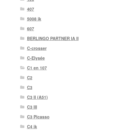
407
5008 ik
607
BERLINGO PARTNER IA II
C-crosser
C-Elysée
C1 en 107
C2
C3
C3 II (A51)
C3 III
C3 Picasso
C4 ik