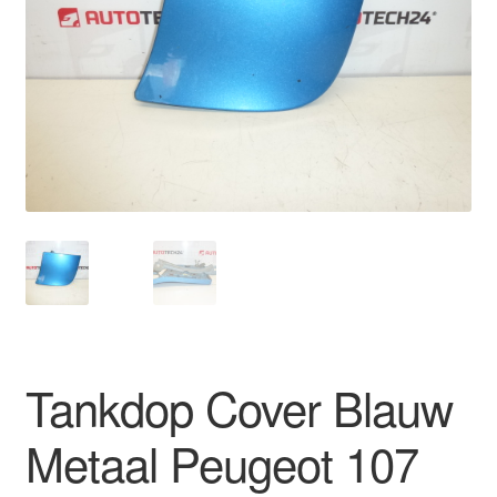
Kassa
Klachten
Klachtenprocedure
Levering
Mijn account
Over ons
Privacybeleid
Tankdop Cover Blauw
Wereldwijde verzending
Metaal Peugeot 107
Winkelwagen