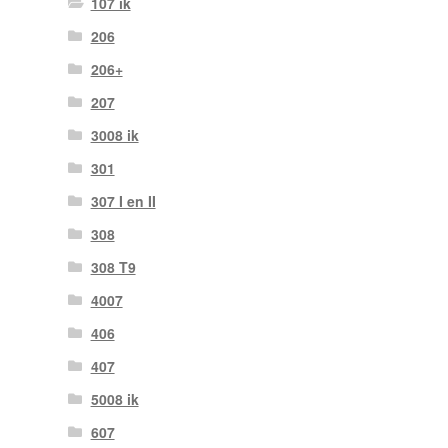
107 ik
206
206+
207
3008 ik
301
307 I en II
308
308 T9
4007
406
407
5008 ik
607