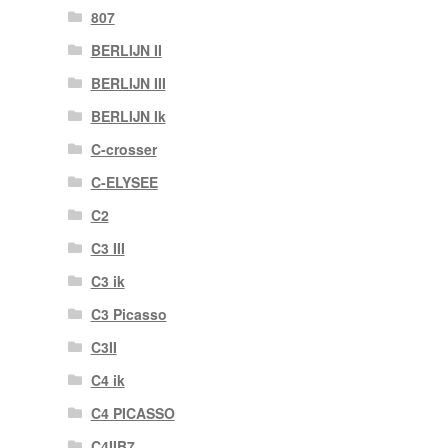
807
BERLIJN II
BERLIJN III
BERLIJN Ik
C-crosser
C-ELYSEE
C2
C3 III
C3 ik
C3 Picasso
C3II
C4 ik
C4 PICASSO
C4IIB7