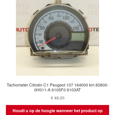
Tachometer Citroën C1 Peugeot 107 164000 km 83800-
0H011-A 6105F0 6103AT
€
48,00
Houdt u op de hoogte wanneer het product op