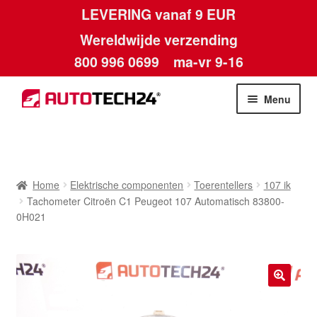
LEVERING vanaf 9 EUR
Wereldwijde verzending
800 996 0699
ma-vr 9-16
Ga
Ga
Menu
door
naar
naar
de
Home
navigatie
inhoud
Afdruk
Home
Elektrische componenten
Toerentellers
107 ik
Tachometer Citroën C1 Peugeot 107 Automatisch 83800-
Algemene voorwaarden
0H021
Betalingen
Contact
🔍