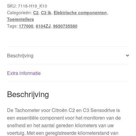
Sensodrive
SKU:
7118-H19_K10
Categorieën:
C2
,
C3 ik
,
Elektrische componenten
,
177000
Toerentellers
km
Tags:
177000
,
6104ZJ
,
9650735580
9650735580
6104ZJ
hoeveelheid
Beschrijving
Extra informatie
Beschrijving
De Tachometer voor Citroën C2 en C3 Sensodrive is
een essentiële component voor het monitoren van de
snelheid en het aantal gereden kilometers van uw
voertuig. Met een geregistreerde kilometerstand van