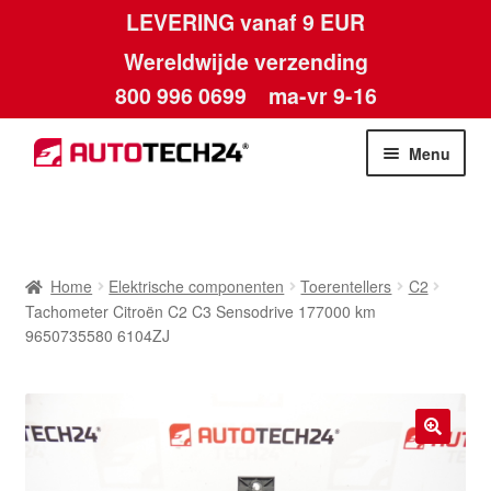
LEVERING vanaf 9 EUR
Wereldwijde verzending
800 996 0699
ma-vr 9-16
Ga
Ga
Menu
door
naar
naar
de
Home
navigatie
inhoud
Afdruk
Home
Elektrische componenten
Toerentellers
C2
Tachometer Citroën C2 C3 Sensodrive 177000 km
Algemene voorwaarden
9650735580 6104ZJ
Betalingen
Contact
🔍