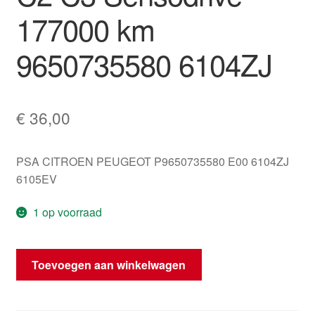
177000 km
9650735580 6104ZJ
€
36,00
PSA CITROEN PEUGEOT P9650735580 E00 6104ZJ
6105EV
1 op voorraad
Tachometer
Toevoegen aan winkelwagen
Citroën
C2
C3