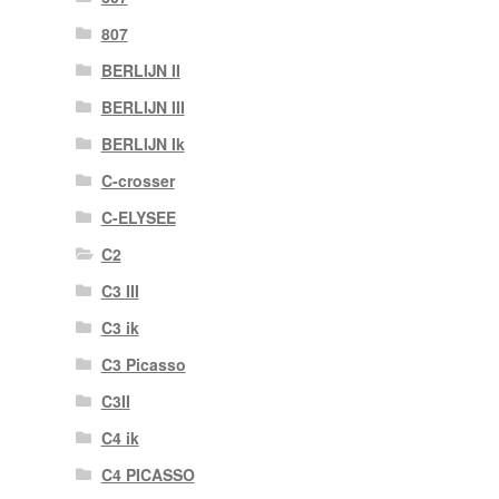
807
BERLIJN II
BERLIJN III
BERLIJN Ik
C-crosser
C-ELYSEE
C2
C3 III
C3 ik
C3 Picasso
C3II
C4 ik
C4 PICASSO