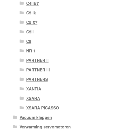
C4IIB7
C5 ik
C5 X7
C5II
C8
NR 1
PARTNER II
PARTNER III
PARTNERS
XANTIA
XSARA
XSARA PICASSO
Vacuüm kleppen
Verwarming servomotoren