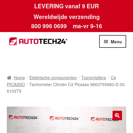
LEVERING vanaf 9 EUR
Wereldwijde verzending
800 996 0699
ma-vr 9-16
Ga
Ga
Menu
door
naar
naar
de
Home
navigatie
inhoud
Afdruk
Home
Elektrische componenten
Toerentellers
C4
PICASSO
Tachometer Citroën C4 Picasso 9663755980-D-00
Algemene voorwaarden
6103T9
Betalingen
Contact
🔍