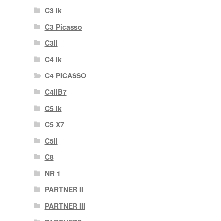
C3 ik
C3 Picasso
C3II
C4 ik
C4 PICASSO
C4IIB7
C5 ik
C5 X7
C5II
C8
NR 1
PARTNER II
PARTNER III