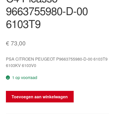
9663755980-D-00
6103T9
€
73,00
PSA CITROEN PEUGEOT P9663755980-D-00 6103T9
6103KV 6103V0
1 op voorraad
Tachometer
Toevoegen aan winkelwagen
Citroën
C4
Picasso