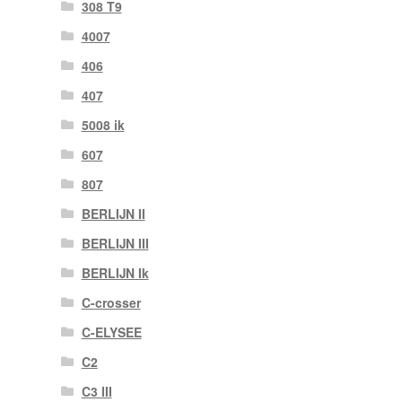
308 T9
4007
406
407
5008 ik
607
807
BERLIJN II
BERLIJN III
BERLIJN Ik
C-crosser
C-ELYSEE
C2
C3 III