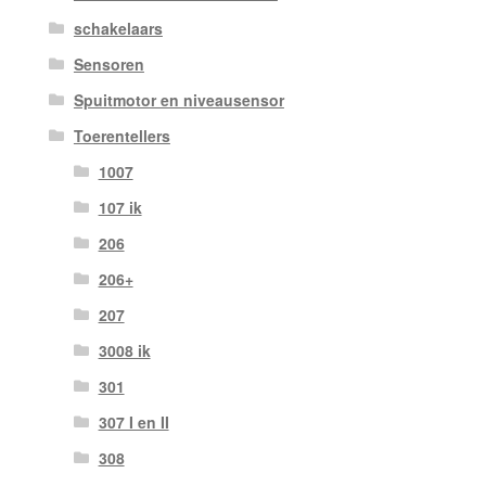
schakelaars
Sensoren
Spuitmotor en niveausensor
Toerentellers
1007
107 ik
206
206+
207
3008 ik
301
307 I en II
308