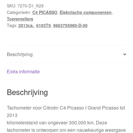
9663755980-
SKU:
7270-D1_K29
Categorieën:
C4 PICASSO
,
Elektrische componenten
,
D-
Toerentellers
00
Tags:
2013ca.
,
6103T9
,
9663755980-D-00
6103T9
hoeveelheid
Beschrijving
Extra informatie
Beschrijving
Tachometer voor Citroën C4 Picasso I Grand Picasso tot
2013
kilometerstand van ongeveer 300.000 km. Deze
tachometer is ontworpen om een nauwkeurige weergave