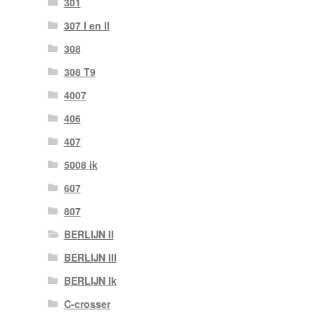
301
307 I en II
308
308 T9
4007
406
407
5008 ik
607
807
BERLIJN II
BERLIJN III
BERLIJN Ik
C-crosser