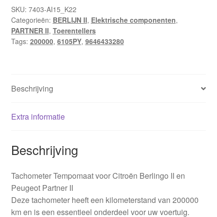
200000
SKU:
7403-AI15_K22
Categorieën:
BERLIJN II
,
Elektrische componenten
,
km
PARTNER II
,
Toerentellers
9646433280
Tags:
200000
,
6105PY
,
9646433280
6105PY
hoeveelheid
Beschrijving
Extra informatie
Beschrijving
Tachometer Tempomaat voor Citroën Berlingo II en
Peugeot Partner II
Deze tachometer heeft een kilometerstand van 200000
km en is een essentieel onderdeel voor uw voertuig.