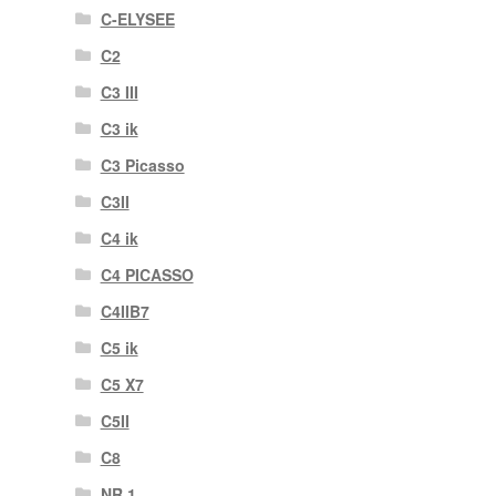
C-ELYSEE
C2
C3 III
C3 ik
C3 Picasso
C3II
C4 ik
C4 PICASSO
C4IIB7
C5 ik
C5 X7
C5II
C8
NR 1