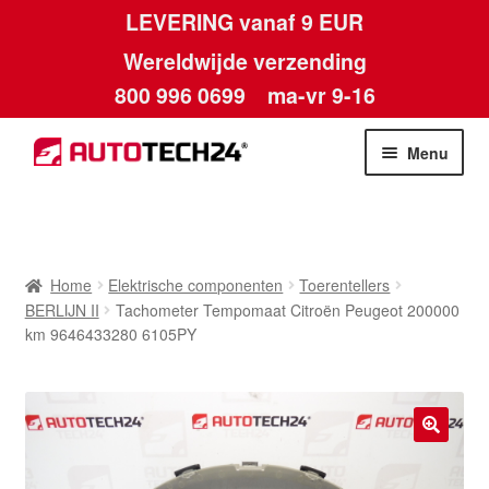
LEVERING vanaf 9 EUR
Wereldwijde verzending
800 996 0699
ma-vr 9-16
Ga
Ga
Menu
door
naar
naar
de
Home
navigatie
inhoud
Afdruk
Home
Elektrische componenten
Toerentellers
BERLIJN II
Tachometer Tempomaat Citroën Peugeot 200000
Algemene voorwaarden
km 9646433280 6105PY
Betalingen
Contact
🔍