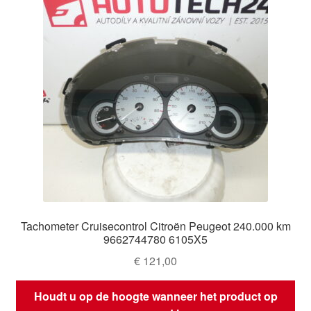
Tachometer Cruisecontrol Citroën Peugeot 240.000 km
9662744780 6105X5
€
121,00
Houdt u op de hoogte wanneer het product op