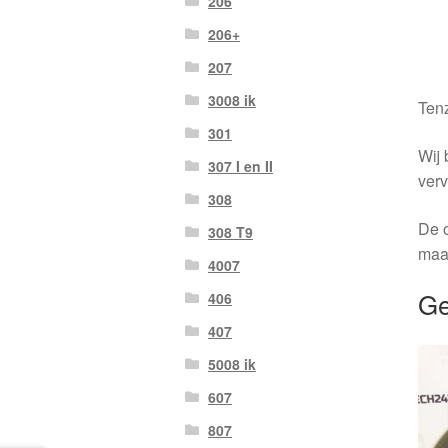
206
206+
207
3008 ik
Tenz
301
Wij 
307 I en II
verv
308
De o
308 T9
maa
4007
Ge
406
407
5008 ik
607
807