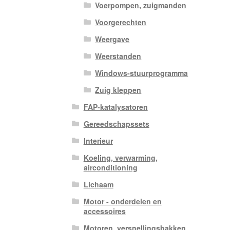
Voerpompen, zuigmanden
Voorgerechten
Weergave
Weerstanden
Windows-stuurprogramma
Zuig kleppen
FAP-katalysatoren
Gereedschapssets
Interieur
Koeling, verwarming,
airconditioning
Lichaam
Motor - onderdelen en
accessoires
Motoren, versnellingsbakken