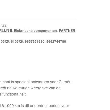
_K22
LIJN II
,
Elektrische componenten
,
PARTNER
105X5
,
6105X6
,
9657951680
,
9662744780
aat is speciaal ontworpen voor Citroën
biedt nauwkeurige weergave van de
functionaliteit.
181.000 km is dit onderdeel perfect voor