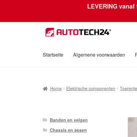
LEVERING vanaf
Ga
Ga
door
naar
naar
de
navigatie
inhoud
Startseite
Algemene voorwaarden
Home
Afdruk
Algemene voorwaarden
Betali
Home
Elektrische componenten
Toerente
Over ons
Privacybeleid
Wereldwijde verzen
Banden en velgen
Chassis en assen