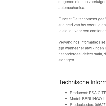
diegenen die hun voertuigen 
automechanica.
Functie: De tachometer geeft
snelheid van het voertuig en
te stellen voor een comfortab
Vervangings informatie: He
zijn wanneer er afwijkingen
het onderdeel defect raakt, d
storingen.
Technische infor
Producent: PSA C
Model: BERLINGO II
Productcodes: 9662