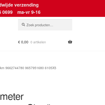
dwijde verzending
6 0699
ma-vr 9-16
Zoeken
Zoeken
naar:
€
0,00
0 artikelen
ount
0 km 9662744780 9657951680 6105X5
meter