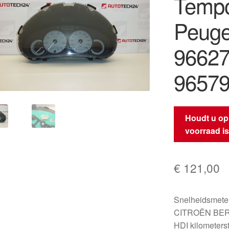
Tempo
Peuge
9662
96579
Houdt u op
voorraad i
€
121,00
Snelheidsmeter 
CITROËN BERL
HDI kilometers