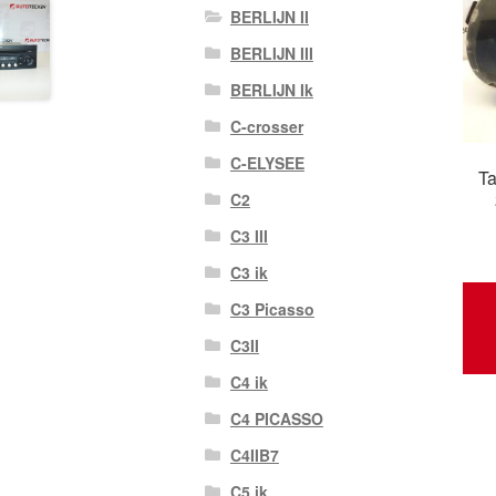
BERLIJN II
BERLIJN III
BERLIJN Ik
C-crosser
C-ELYSEE
Ta
C2
C3 III
C3 ik
C3 Picasso
C3II
C4 ik
C4 PICASSO
C4IIB7
C5 ik