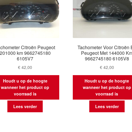
chometer Citroën Peugeot
Tachometer Voor Citroën 
201000 km 9662745180
Peugeot Met 144000 K
6105V7
9662745180 6105V8
€
42,00
€
42,00
Houdt u op de hoogte
Houdt u op de hoogte
wanneer het product op
wanneer het product op
voorraad is
voorraad is
Lees verder
Lees verder