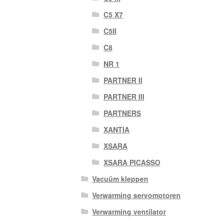
C5 X7
C5II
C8
NR 1
PARTNER II
PARTNER III
PARTNERS
XANTIA
XSARA
XSARA PICASSO
Vacuüm kleppen
Verwarming servomotoren
Verwarming ventilator