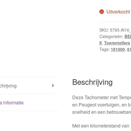
Uitverkocht
SKU:
5793-AI16
Categorieën:
BER
II
,
Toerentellers
Tags:
181000
,
6
Beschrijving
hrijving
Deze Tachometer met Tempom
a informatie
en Peugeot voertuigen, en 
snelheid en een betrouwbare 
Met een kilometerstand van 