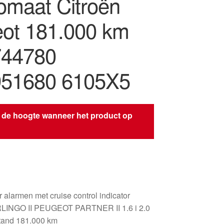
maat Citroën
ot 181.000 km
744780
51680 6105X5
 de hoogte wanneer het product op
s
alarmen met cruise control indicator
INGO II PEUGEOT PARTNER II 1.6 i 2.0
tand 181.000 km