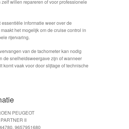
zelf willen repareren of voor professionele
 essentiële informatie weer over de
 maakt het mogelijk om de cruise control in
ele rijervaring.
t vervangen van de tachometer kan nodig
 in de snelheidsweergave zijn of wanneer
it komt vaak voor door slijtage of technische
matie
ITROEN PEUGEOT
, PARTNER II
744780, 9657951680