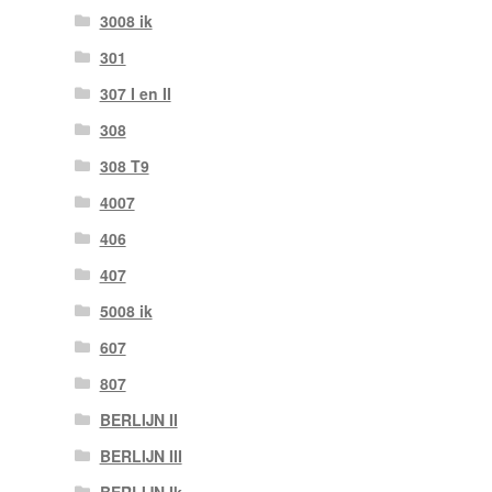
3008 ik
301
307 I en II
308
308 T9
4007
406
407
5008 ik
607
807
BERLIJN II
BERLIJN III
BERLIJN Ik