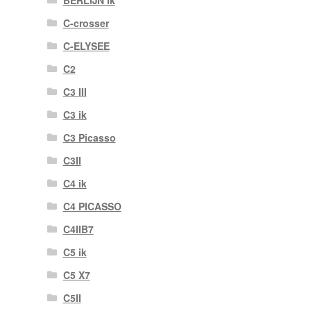
C-crosser
C-ELYSEE
C2
C3 III
C3 ik
C3 Picasso
C3II
C4 ik
C4 PICASSO
C4IIB7
C5 ik
C5 X7
C5II