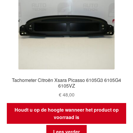
Tachometer Citroën Xsara Picasso 6105G3 6105G4
6105VZ
€
48,00
Houdt u op de hoogte wanneer het product op
voorraad is
Lees verder