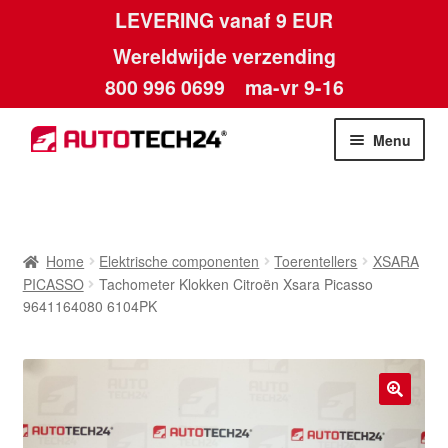
LEVERING vanaf 9 EUR
Wereldwijde verzending
800 996 0699
ma-vr 9-16
Ga
Ga
Menu
door
naar
naar
de
Home
navigatie
inhoud
Afdruk
Home
Elektrische componenten
Toerentellers
XSARA
PICASSO
Tachometer Klokken Citroën Xsara Picasso
Algemene voorwaarden
9641164080 6104PK
Betalingen
Contact
🔍