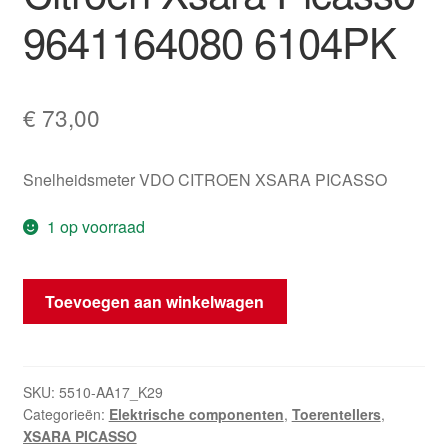
9641164080 6104PK
€
73,00
Snelheidsmeter VDO CITROEN XSARA PICASSO
1 op voorraad
Tachometer
Toevoegen aan winkelwagen
Klokken
Citroën
Xsara
Picasso
SKU:
5510-AA17_K29
Categorieën:
Elektrische componenten
,
Toerentellers
,
9641164080
XSARA PICASSO
6104PK