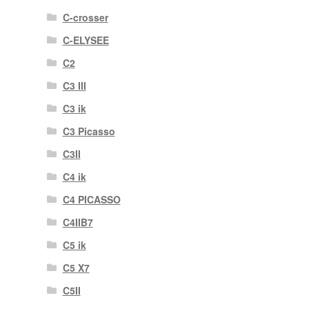
C-crosser
C-ELYSEE
C2
C3 III
C3 ik
C3 Picasso
C3II
C4 ik
C4 PICASSO
C4IIB7
C5 ik
C5 X7
C5II