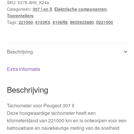
SKU:
5378-AH5_K24a
Categorieën:
307 I en II
,
Elektrische componenten
,
Toerentellers
Tags:
221000
,
6103K5
,
6106R8
,
9655925880
,
II221000
Beschrijving
Extra informatie
Beschrijving
Tachometer voor Peugeot 307 II
Deze hoogwaardige tachometer heeft een
kilometerstand van 221000 km en is ontworpen voor een
betrouwbare en nauwkeurige meting van de snelheid