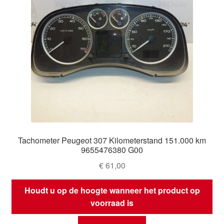
Tachometer Peugeot 307 Kilometerstand 151.000 km
9655476380 G00
€
61,00
Houdt u op de hoogte wanneer het product op
voorraad is