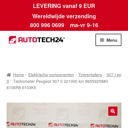
LEVERING vanaf 9 EUR
Wereldwijde verzending
800 996 0699
ma-vr 9-16
Ga
Ga
Menu
door
naar
naar
de
Home
navigatie
inhoud
Afdruk
Home
Elektrische componenten
Toerentellers
307 I en
II
Tachometer Peugeot 307 II 221000 km 9655925880
Algemene voorwaarden
6106R8 6103K5
Betalingen
Contact
🔍