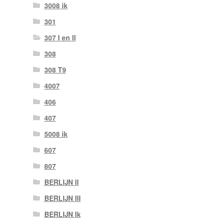
3008 ik
301
307 I en II
308
308 T9
4007
406
407
5008 ik
607
807
BERLIJN II
BERLIJN III
BERLIJN Ik