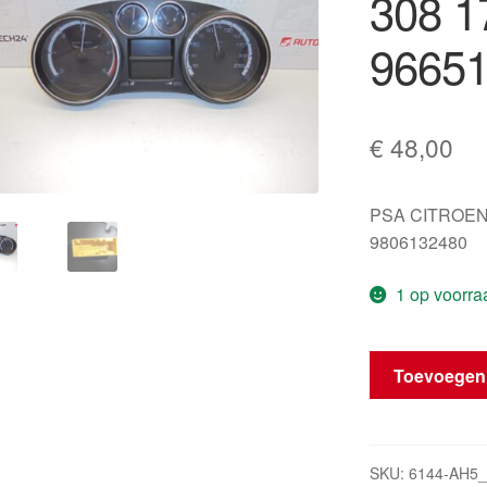
308 1
96651
€
48,00
PSA CITROEN
9806132480
1 op voorra
Tachometer
Toevoegen
Peugeot
308
178.000
km
SKU:
6144-AH5