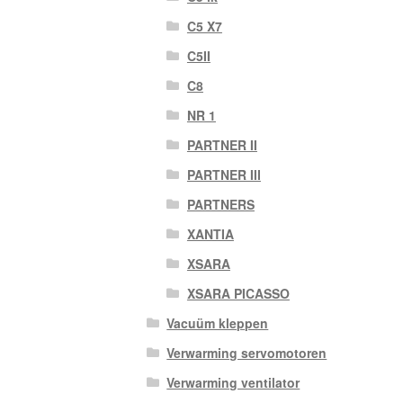
C5 X7
C5II
C8
NR 1
PARTNER II
PARTNER III
PARTNERS
XANTIA
XSARA
XSARA PICASSO
Vacuüm kleppen
Verwarming servomotoren
Verwarming ventilator