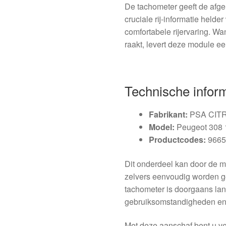
De tachometer geeft de afge
cruciale rij-informatie helde
comfortabele rijervaring. Wan
raakt, levert deze module ee
Technische infor
Fabrikant:
PSA CIT
Model:
Peugeot 308 
Productcodes:
9665
Dit onderdeel kan door de m
zelvers eenvoudig worden g
tachometer is doorgaans lan
gebruiksomstandigheden en 
Met deze aanschaf bent u ve