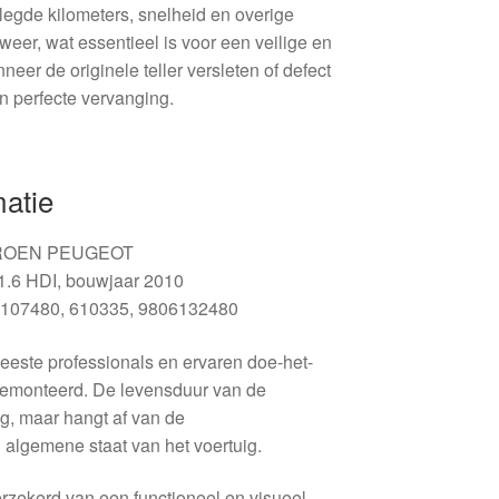
legde kilometers, snelheid en overige
r weer, wat essentieel is voor een veilige en
neer de originele teller versleten of defect
n perfecte vervanging.
matie
ROEN PEUGEOT
1.6 HDI, bouwjaar 2010
107480, 610335, 9806132480
eeste professionals en ervaren doe-het-
emonteerd. De levensduur van de
g, maar hangt af van de
algemene staat van het voertuig.
rzekerd van een functioneel en visueel