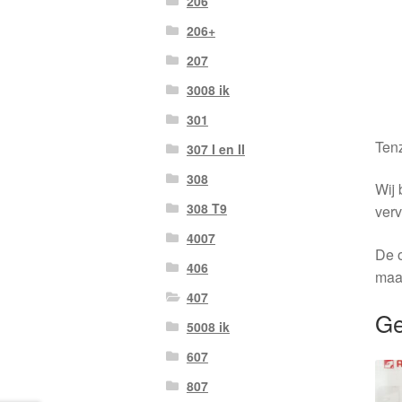
206
206+
207
3008 ik
301
Tenz
307 I en II
308
Wij 
308 T9
verv
4007
De o
406
maa
407
Ge
5008 ik
607
807