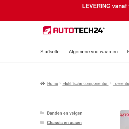
LEVERING vanaf
Ga
Ga
door
naar
naar
de
navigatie
inhoud
Startseite
Algemene voorwaarden
Home
Afdruk
Algemene voorwaarden
Betali
Home
Elektrische componenten
Toerente
Over ons
Privacybeleid
Wereldwijde verzen
Banden en velgen
Chassis en assen