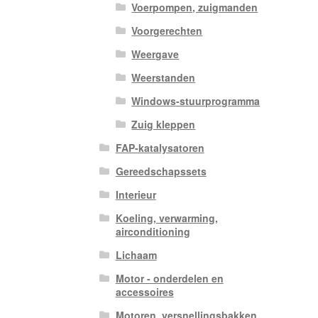
Voerpompen, zuigmanden
Voorgerechten
Weergave
Weerstanden
Windows-stuurprogramma
Zuig kleppen
FAP-katalysatoren
Gereedschapssets
Interieur
Koeling, verwarming,
airconditioning
Lichaam
Motor - onderdelen en
accessoires
Motoren, versnellingsbakken