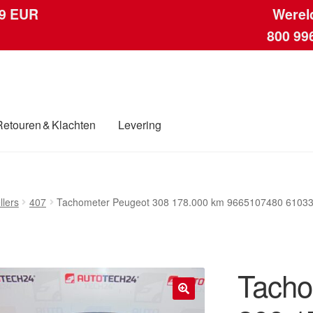
 9 EUR
Werel
800 99
Retouren & Klachten
Levering
ngen
Contact
Kassa
Klachten
Klachtenprocedure
Levering
Mijn acc
llers
407
Tachometer Peugeot 308 178.000 km 9665107480 6103
ding
Winkelwagen
Tacho
🔍