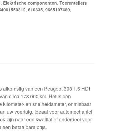
7
,
Elektrische componenten
,
Toerentellers
54001550312
,
610335
,
9665107480
,
is afkomstig van een Peugeot 308 1.6 HDI
 van circa 178.000 km. Het is een
 kilometer- en snelheidsmeter, onmisbaar
van uw voertuig. Ideaal voor automechanici
ek zijn naar een kwalitatief onderdeel voor
 een betaalbare prijs.