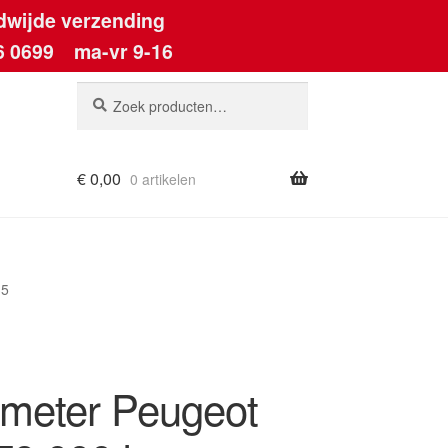
dwijde verzending
6 0699
ma-vr 9-16
Zoeken
Zoeken
naar:
€
0,00
0 artikelen
ount
35
meter Peugeot