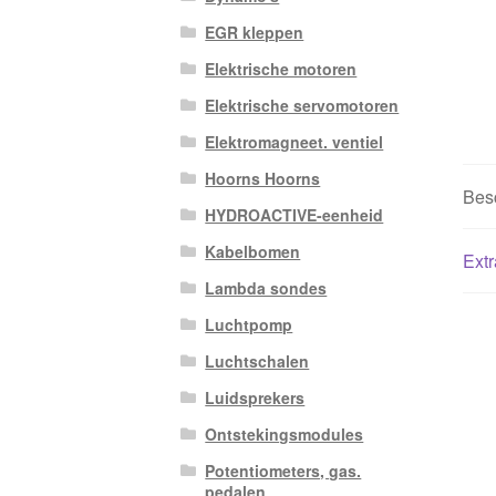
EGR kleppen
Elektrische motoren
Elektrische servomotoren
Elektromagneet. ventiel
Hoorns Hoorns
Besc
HYDROACTIVE-eenheid
Kabelbomen
Extr
Lambda sondes
Luchtpomp
Luchtschalen
Luidsprekers
Ontstekingsmodules
Potentiometers, gas.
pedalen