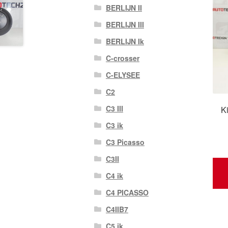
BERLIJN II
BERLIJN III
BERLIJN Ik
C-crosser
C-ELYSEE
C2
C3 III
K
C3 ik
C3 Picasso
C3II
C4 ik
C4 PICASSO
C4IIB7
C5 ik