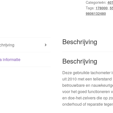
Categorieën:
40
9665107480
Tags:
178000
,
5
610335
9806132480
hoeveelheid
Beschrijving
hrijving
Beschrijving
a informatie
Deze gebruikte tachometer 
uit 2010 met een tellerstand
betrouwbare en nauwkeurige
voor het goed functioneren 
en doe-het-zelvers die op zo
onderhoud of reparatie tegen