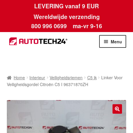
LEVERING vanaf 9 EUR
Wereldwijde verzending
800 996 0699
ma-vr 9-16
Ga
Ga
Menu
door
naar
naar
de
Home
navigatie
inhoud
Afdruk
Home
Interieur
Veiligheidsriemen
C5 ik
Linker Voor
Veiligheidsgordel Citroën C5 I 96371870ZH
Algemene voorwaarden
Betalingen
🔍
Contact