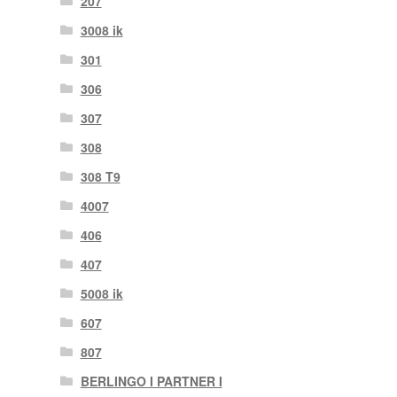
207
3008 ik
301
306
307
308
308 T9
4007
406
407
5008 ik
607
807
BERLINGO I PARTNER I