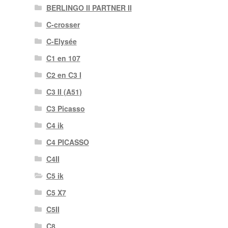
BERLINGO II PARTNER II
C-crosser
C-Elysée
C1 en 107
C2 en C3 I
C3 II (A51)
C3 Picasso
C4 ik
C4 PICASSO
C4II
C5 ik
C5 X7
C5II
C8