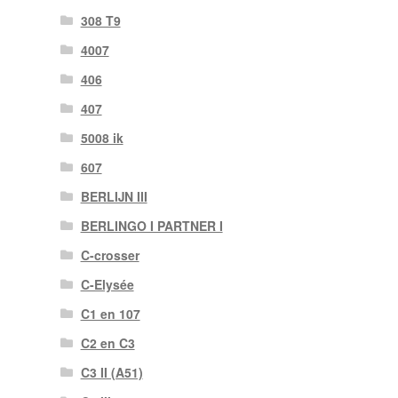
308 T9
4007
406
407
5008 ik
607
BERLIJN III
BERLINGO I PARTNER I
C-crosser
C-Elysée
C1 en 107
C2 en C3
C3 II (A51)