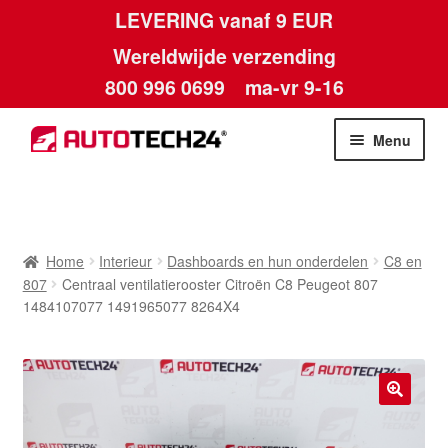
LEVERING vanaf 9 EUR
Wereldwijde verzending
800 996 0699
ma-vr 9-16
Ga
Ga
Menu
door
naar
naar
de
Home
navigatie
inhoud
Afdruk
Home
Interieur
Dashboards en hun onderdelen
C8 en
807
Centraal ventilatierooster Citroën C8 Peugeot 807
Algemene voorwaarden
1484107077 1491965077 8264X4
Betalingen
Contact
🔍