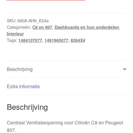
Citroën
C8
Peugeot
SKU:
6808-AH9_K24a
Categorieën:
C8 en 807
,
Dashboards en hun onderdelen
,
807
Interieur
1484107077
Tags:
1484107077
,
1491965077
,
8264X4
1491965077
8264X4
hoeveelheid
Beschrijving
Extra informatie
Beschrijving
Centraal Ventilatieopening voor Citroën C8 en Peugeot
807.