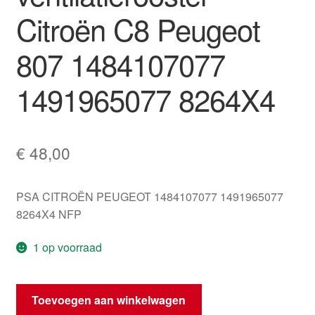
Citroën C8 Peugeot
807 1484107077
1491965077 8264X4
€
48,00
PSA CITROËN PEUGEOT 1484107077 1491965077
8264X4 NFP
1 op voorraad
Centraal
Toevoegen aan winkelwagen
ventilatierooster