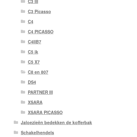
C3 III
C3 Picasso
C4
C4 PICASSO
C4IIB7
C5 ik
C5 X7
C8 en 807
DS4
PARTNER III
XSARA
XSARA PICASSO
Jaloezieën bedekken de kofferbak
Schakelhendels