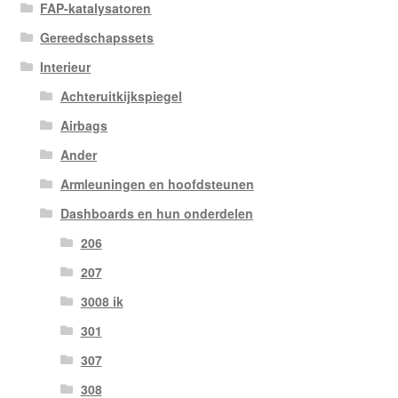
FAP-katalysatoren
Gereedschapssets
Interieur
Achteruitkijkspiegel
Airbags
Ander
Armleuningen en hoofdsteunen
Dashboards en hun onderdelen
206
207
3008 ik
301
307
308