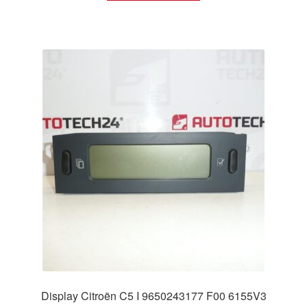
Display Citroën C5 I 9650243177 F00 6155V3