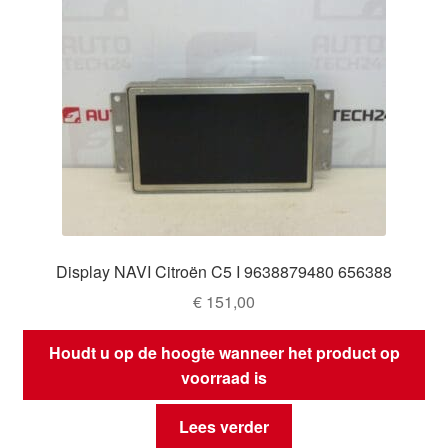
Display NAVI Citroën C5 I 9638879480 656388
€
151,00
Houdt u op de hoogte wanneer het product op
voorraad is
Lees verder