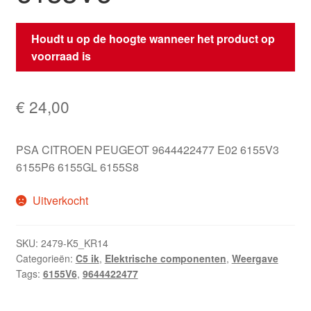
Houdt u op de hoogte wanneer het product op
voorraad is
€
24,00
PSA CITROEN PEUGEOT 9644422477 E02 6155V3
6155P6 6155GL 6155S8
Uitverkocht
SKU:
2479-K5_KR14
Categorieën:
C5 ik
,
Elektrische componenten
,
Weergave
Tags:
6155V6
,
9644422477