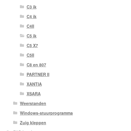
C3 ik
C4 ik
C4II
C5 ik
C5 X7
C5II
C8 en 807
PARTNER II
XANTIA
XSARA
Weerstanden
Windows-stuurprogramma
Zuig kleppen