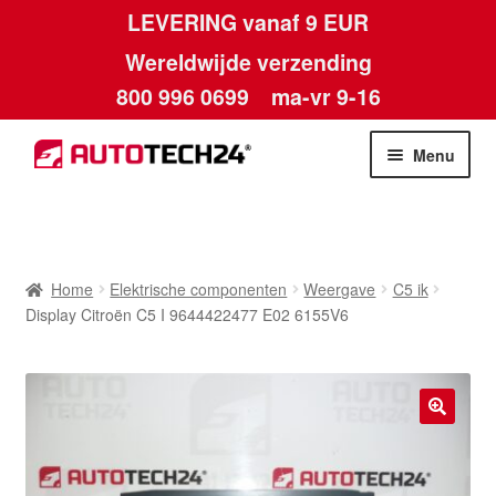
LEVERING vanaf 9 EUR
Wereldwijde verzending
800 996 0699
ma-vr 9-16
Ga
Ga
Menu
door
naar
naar
de
Home
navigatie
inhoud
Afdruk
Home
Elektrische componenten
Weergave
C5 ik
Display Citroën C5 I 9644422477 E02 6155V6
Algemene voorwaarden
Betalingen
🔍
Contact