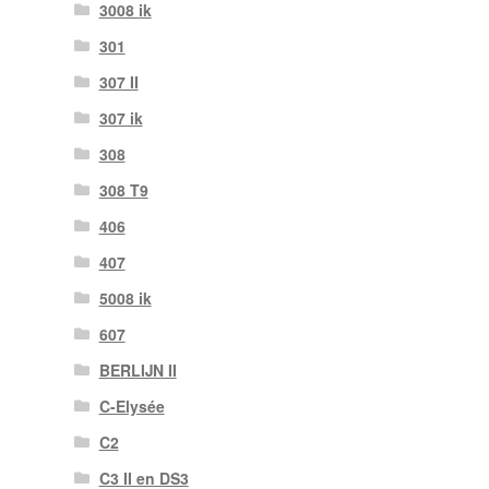
3008 ik
301
307 II
307 ik
308
308 T9
406
407
5008 ik
607
BERLIJN II
C-Elysée
C2
C3 II en DS3