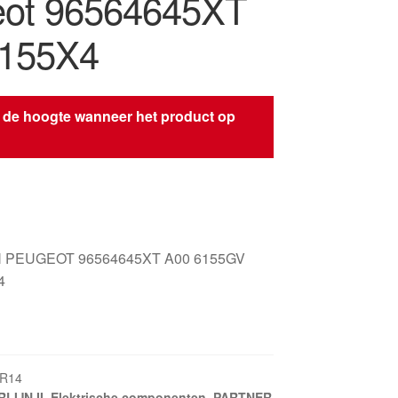
ot 96564645XT
6155X4
 de hoogte wanneer het product op
s
 PEUGEOT 96564645XT A00 6155GV
4
KR14
LIJN II
,
Elektrische componenten
,
PARTNER