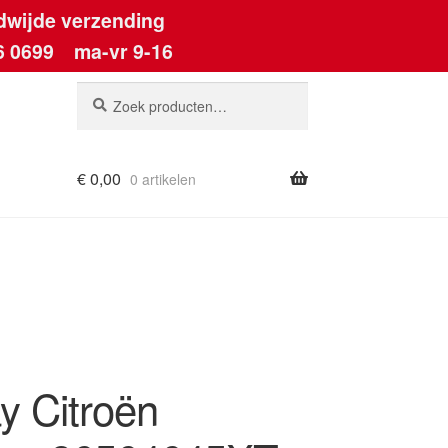
dwijde verzending
6 0699
ma-vr 9-16
Zoeken
Zoeken
naar:
€
0,00
0 artikelen
ount
y Citroën