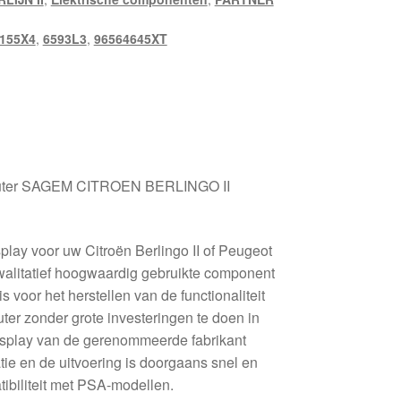
155X4
,
6593L3
,
96564645XT
mputer SAGEM CITROEN BERLINGO II
play voor uw Citroën Berlingo II of Peugeot
kwalitatief hoogwaardig gebruikte component
s voor het herstellen van de functionaliteit
er zonder grote investeringen te doen in
splay van de gerenommeerde fabrikant
tie en de uitvoering is doorgaans snel en
ibiliteit met PSA-modellen.