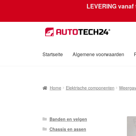
LEVERING vanaf
Ga
Ga
door
naar
naar
de
navigatie
inhoud
Startseite
Algemene voorwaarden
Home
Afdruk
Algemene voorwaarden
Betali
Home
Elektrische componenten
Weerga
Over ons
Privacybeleid
Wereldwijde verzen
Banden en velgen
Chassis en assen