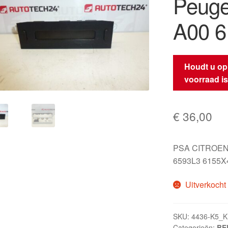
Peuge
A00 
Houdt u op
voorraad i
€
36,00
PSA CITROEN
6593L3 6155X
Uitverkocht
SKU:
4436-K5_
Categorieën:
BER