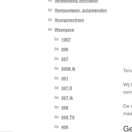
Verwarming ventilator
Voerpompen, zuigmanden
Voorgerechten
Weergave
1007
206
207
3008 ik
Tenz
301
Wij 
307 II
verv
307 ik
De o
308
maa
308 T9
Ge
406