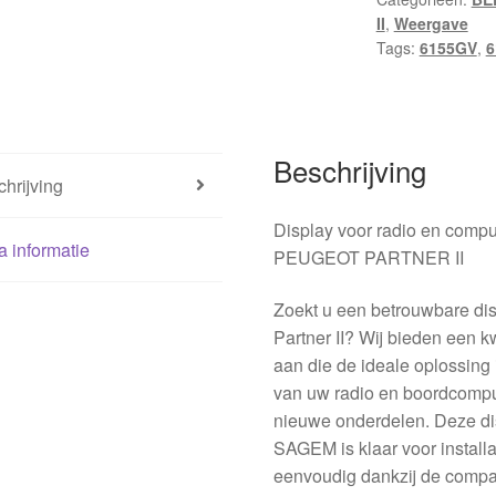
II
,
Weergave
Tags:
6155GV
,
6
Beschrijving
hrijving
Display voor radio en co
a informatie
PEUGEOT PARTNER II
Zoekt u een betrouwbare dis
Partner II? Wij bieden een 
aan die de ideale oplossing i
van uw radio en boordcomput
nieuwe onderdelen. Deze di
SAGEM is klaar voor installa
eenvoudig dankzij de compat