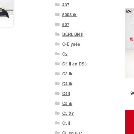
407
5008 ik
607
BERLIJN II
C-Elysée
C2
C3 II en DS3
C3 ik
C4 ik
9
C4II
C5 ik
C5 X7
C5II
C8 en 807