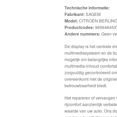
Technische informatie:
Fabrikant:
SAGEM
Model:
CITROEN BERLINGO
Productcodes:
96564645XT
Andere nummers:
Geen ver
De display is het centrale e
multimediasysteem en de bo
mogelijk om belangrijke info
multimedia-inhoud comfortab
zorgvuldig gecontroleerd om 
overeenkomt met de originel
betrouwbaarheid biedt.
Het repareren of vervangen
rijcomfort aanzienlijk verbet
waarde van uw auto. Ons do