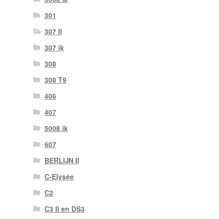
301
307 II
307 ik
308
308 T9
406
407
5008 ik
607
BERLIJN II
C-Elysée
C2
C3 II en DS3