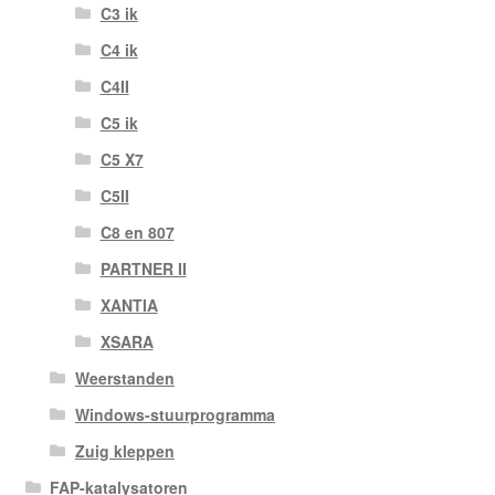
C3 ik
C4 ik
C4II
C5 ik
C5 X7
C5II
C8 en 807
PARTNER II
XANTIA
XSARA
Weerstanden
Windows-stuurprogramma
Zuig kleppen
FAP-katalysatoren