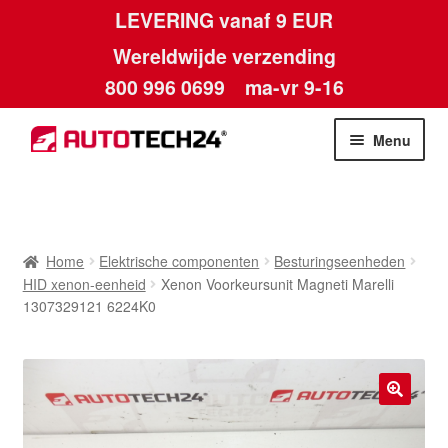
LEVERING vanaf 9 EUR
Wereldwijde verzending
800 996 0699
ma-vr 9-16
Ga
Ga
Menu
door
naar
naar
de
Home
navigatie
inhoud
Afdruk
Home
Elektrische componenten
Besturingseenheden
HID xenon-eenheid
Xenon Voorkeursunit Magneti Marelli
Algemene voorwaarden
1307329121 6224K0
Betalingen
Contact
🔍