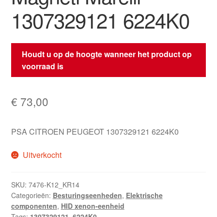
1307329121 6224K0
Houdt u op de hoogte wanneer het product op
voorraad is
€
73,00
PSA CITROEN PEUGEOT 1307329121 6224K0
Uitverkocht
SKU:
7476-K12_KR14
Categorieën:
Besturingseenheden
,
Elektrische
componenten
,
HID xenon-eenheid
Tags:
1307329121
,
6224K0