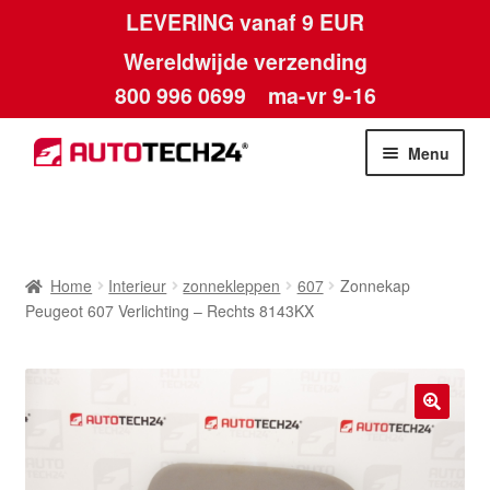
LEVERING vanaf 9 EUR
Wereldwijde verzending
800 996 0699
ma-vr 9-16
Ga
Ga
Menu
door
naar
naar
de
Home
navigatie
inhoud
Afdruk
Home
Interieur
zonnekleppen
607
Zonnekap
Peugeot 607 Verlichting – Rechts 8143KX
Algemene voorwaarden
Betalingen
🔍
Contact