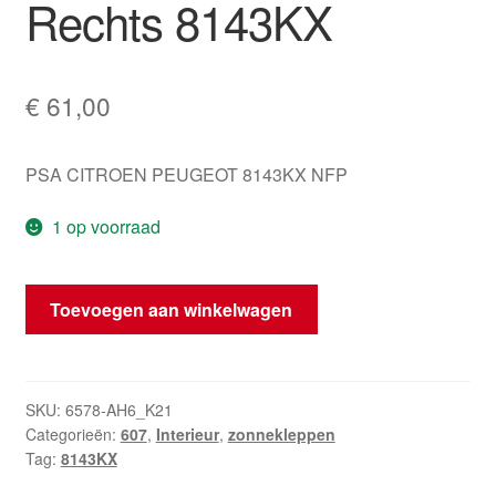
Rechts 8143KX
€
61,00
PSA CITROEN PEUGEOT 8143KX NFP
1 op voorraad
Zonnekap
Toevoegen aan winkelwagen
Peugeot
607
Verlichting
-
SKU:
6578-AH6_K21
Categorieën:
607
,
Interieur
,
zonnekleppen
Rechts
Tag:
8143KX
8143KX
hoeveelheid