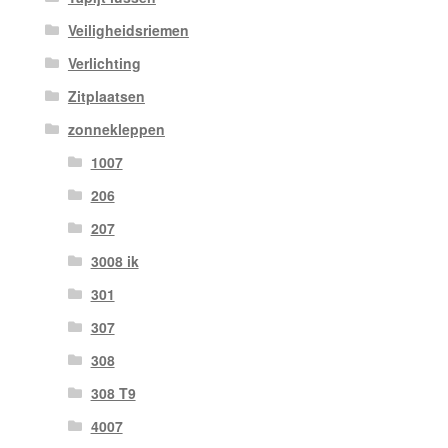
Veiligheidsriemen
Verlichting
Zitplaatsen
zonnekleppen
1007
206
207
3008 ik
301
307
308
308 T9
4007