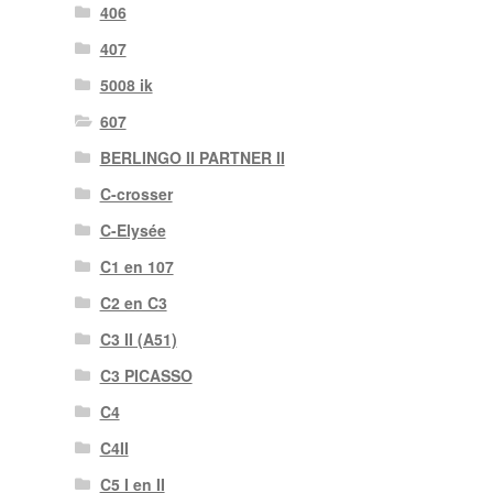
406
407
5008 ik
607
BERLINGO II PARTNER II
C-crosser
C-Elysée
C1 en 107
C2 en C3
C3 II (A51)
C3 PICASSO
C4
C4II
C5 I en II