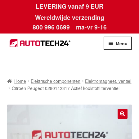
LEVERING vanaf 9 EUR
Wereldwijde verzending
800 996 0699
ma-vr 9-16
Ga
Ga
Menu
door
naar
naar
de
Home
navigatie
inhoud
Afdruk
Home
Elektrische componenten
Elektromagneet. ventiel
Citroën Peugeot 0280142317 Actief koolstoffilterventiel
Algemene voorwaarden
Betalingen
🔍
Contact