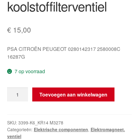
koolstoffilterventiel
€
15,00
PSA CITROËN PEUGEOT 0280142317 2580008C
16287G
7 op voorraad
Citroën
Toevoegen aan winkelwagen
Peugeot
0280142317
Actief
koolstoffilterventiel
SKU:
3399-K6_KR14 M3278
Categorieën:
Elektrische componenten
,
Elektromagneet.
hoeveelheid
ventiel