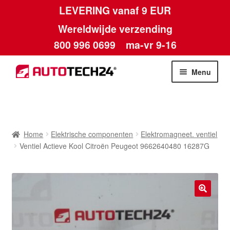
LEVERING vanaf 9 EUR
Wereldwijde verzending
800 996 0699
ma-vr 9-16
Ga
Ga
Menu
door
naar
naar
de
Home
navigatie
inhoud
Afdruk
Home
Elektrische componenten
Elektromagneet. ventiel
Ventiel Actieve Kool Citroën Peugeot 9662640480 16287G
Algemene voorwaarden
Betalingen
🔍
Contact