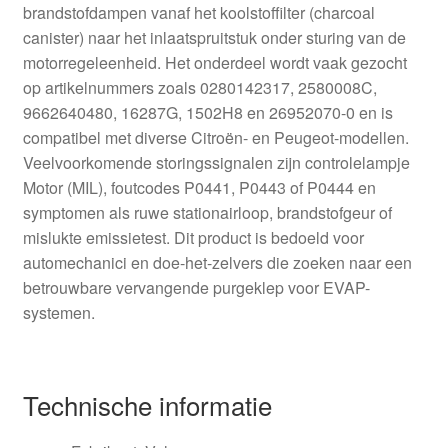
brandstofdampen vanaf het koolstoffilter (charcoal
canister) naar het inlaatspruitstuk onder sturing van de
motorregeleenheid. Het onderdeel wordt vaak gezocht
op artikelnummers zoals 0280142317, 2580008C,
9662640480, 16287G, 1502H8 en 26952070-0 en is
compatibel met diverse Citroën- en Peugeot-modellen.
Veelvoorkomende storingssignalen zijn controlelampje
Motor (MIL), foutcodes P0441, P0443 of P0444 en
symptomen als ruwe stationairloop, brandstofgeur of
mislukte emissietest. Dit product is bedoeld voor
automechanici en doe-het-zelvers die zoeken naar een
betrouwbare vervangende purgeklep voor EVAP-
systemen.
Technische informatie