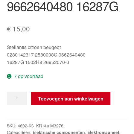
9662640480 16287G
€
15,00
Stellantis citroën peugeot
0280142317 2580008C 9662640480
16287G 1502H8 26952070-0
7 op voorraad
Ventiel
Toevoegen aan winkelwagen
Actieve
Kool
Citroën
Peugeot
SKU:
4802-K6_KR14a M3278
Categorieën:
Elektrische componenten
,
Elektromagneet.
9662640480