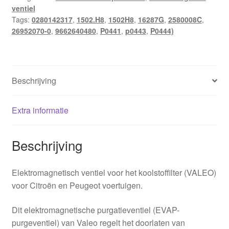
ventiel
16287G
Tags:
0280142317
,
1502.H8
,
1502H8
,
16287G
,
2580008C
,
hoeveelheid
26952070-0
,
9662640480
,
P0441
,
p0443
,
P0444)
Beschrijving
Extra informatie
Beschrijving
Elektromagnetisch ventiel voor het koolstoffilter (VALEO)
voor Citroën en Peugeot voertuigen.
Dit elektromagnetische purgatieventiel (EVAP-
purgeventiel) van Valeo regelt het doorlaten van