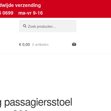
dwijde verzending
6 0699
ma-vr 9-16
Zoeken
Zoeken
naar:
€
0,00
0 artikelen
ount
g passagiersstoel