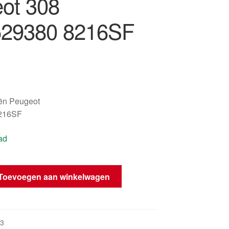
ot 308
529380 8216SF
oën Peugeot
216SF
ad
Toevoegen aan winkelwagen
l
3