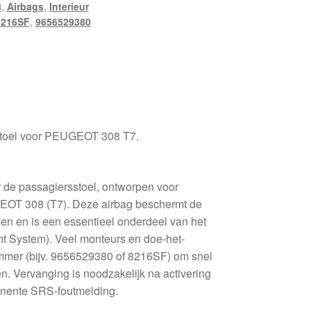
8
,
Airbags
,
Interieur
8216SF
,
9656529380
rstoel voor PEUGEOT 308 T7.
 de passagiersstoel, ontworpen voor
GEOT 308 (T7). Deze airbag beschermt de
ngen en is een essentieel onderdeel van het
t System). Veel monteurs en doe-het-
ummer (bijv. 9656529380 of 8216SF) om snel
en. Vervanging is noodzakelijk na activering
manente SRS-foutmelding.