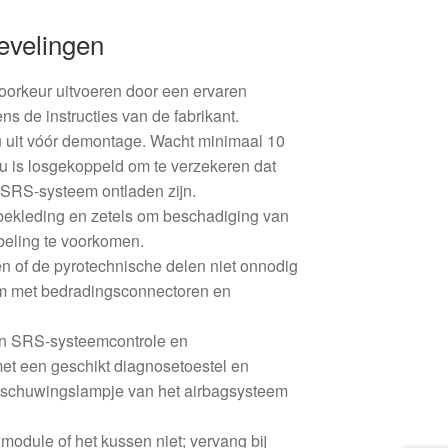
evelingen
oorkeur uitvoeren door een ervaren
ns de instructies van de fabrikant.
cu uit vóór demontage. Wacht minimaal 10
u is losgekoppeld om te verzekeren dat
 SRS-systeem ontladen zijn.
 bekleding en zetels om beschadiging van
eling te voorkomen.
n of de pyrotechnische delen niet onnodig
om met bedradingsconnectoren en
en SRS-systeemcontrole en
met een geschikt diagnosetoestel en
arschuwingslampje van het airbagsysteem
 module of het kussen niet; vervang bij