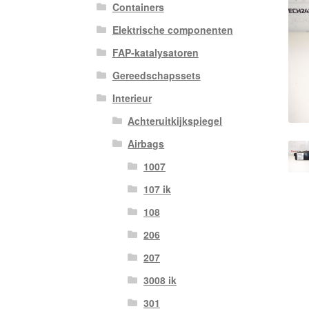
Containers
Elektrische componenten
FAP-katalysatoren
Gereedschapssets
Interieur
Achteruitkijkspiegel
Airbags
1007
107 ik
108
206
207
3008 ik
301