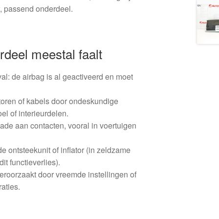
w, passend onderdeel.
deel meestal faalt
al: de airbag is al geactiveerd en moet
oren of kabels door ondeskundige
l of interieurdelen.
ade aan contacten, vooral in voertuigen
e ontsteekunit of inflator (in zeldzame
it functieverlies).
roorzaakt door vreemde instellingen of
aties.