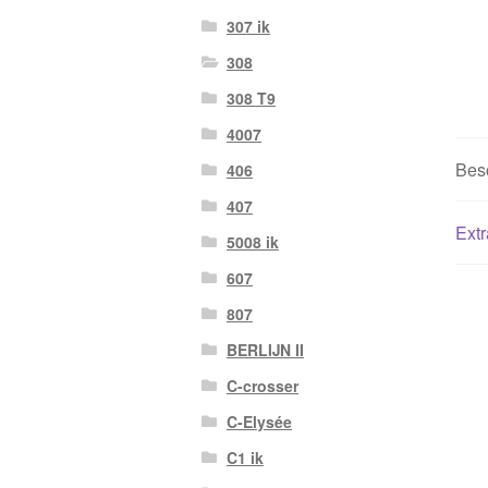
307 ik
308
308 T9
4007
Besc
406
407
Extr
5008 ik
607
807
BERLIJN II
C-crosser
C-Elysée
C1 ik