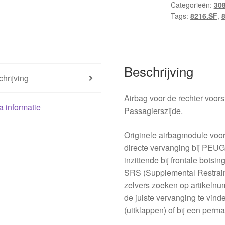
Categorieën:
30
8216SF
Tags:
8216.SF
,
hoeveelheid
Beschrijving
hrijving
Airbag voor de rechter voo
a informatie
Passagierszijde.
Originele airbagmodule voor
directe vervanging bij PEU
inzittende bij frontale botsi
SRS (Supplemental Restrain
zelvers zoeken op artikeln
de juiste vervanging te vind
(uitklappen) of bij een per