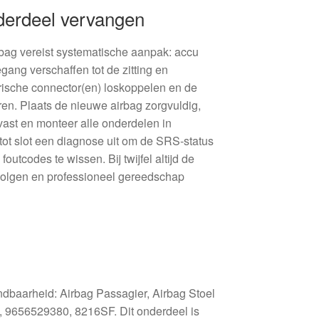
derdeel vervangen
bag vereist systematische aanpak: accu
ang verschaffen tot de zitting en
trische connector(en) loskoppelen en de
ren. Plaats de nieuwe airbag zorgvuldig,
ast en monteer alle onderdelen in
ot slot een diagnose uit om de SRS-status
outcodes te wissen. Bij twijfel altijd de
volgen en professioneel gereedschap
dbaarheid: Airbag Passagier, Airbag Stoel
, 9656529380, 8216SF. Dit onderdeel is