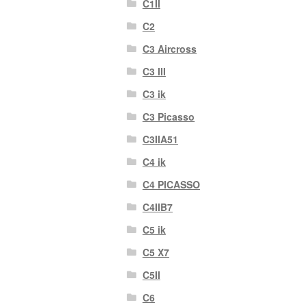
C1II
C2
C3 Aircross
C3 III
C3 ik
C3 Picasso
C3IIA51
C4 ik
C4 PICASSO
C4IIB7
C5 ik
C5 X7
C5II
C6