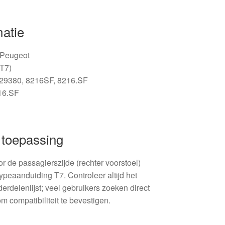
matie
/ Peugeot
(T7)
29380, 8216SF, 8216.SF
16.SF
n toepassing
r de passagierszijde (rechter voorstoel)
eaanduiding T7. Controleer altijd het
rdelenlijst; veel gebruikers zoeken direct
compatibiliteit te bevestigen.