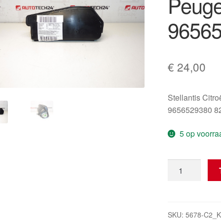
Peuge
9656
€
24,00
Stellantis Citr
9656529380 8
5 op voorra
Airbag
passagiersstoe
Peugeot
308
9656529380
SKU:
5678-C2_K