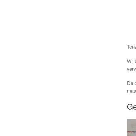
Tenz
Wij 
verv
De o
maa
Ge