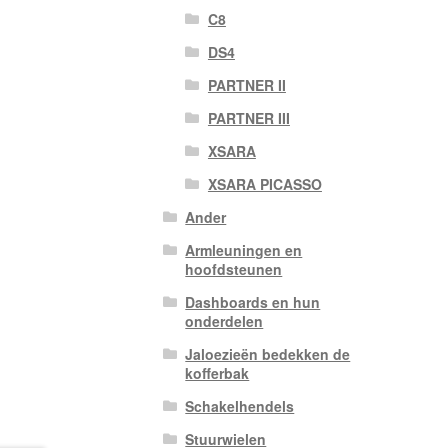
C8
DS4
PARTNER II
PARTNER III
XSARA
XSARA PICASSO
Ander
Armleuningen en
hoofdsteunen
Dashboards en hun
onderdelen
Jaloezieën bedekken de
kofferbak
Schakelhendels
Stuurwielen