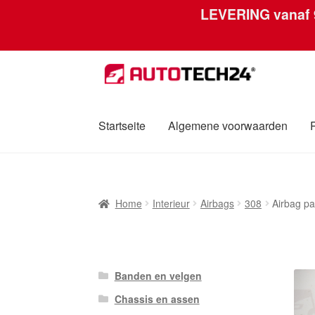
LEVERING vanaf
Ga
Ga
door
naar
naar
de
navigatie
inhoud
Startseite
Algemene voorwaarden
Home
Afdruk
Algemene voorwaarden
Betali
Home
Interieur
Airbags
308
Airbag p
Over ons
Privacybeleid
Wereldwijde verzen
Banden en velgen
Chassis en assen