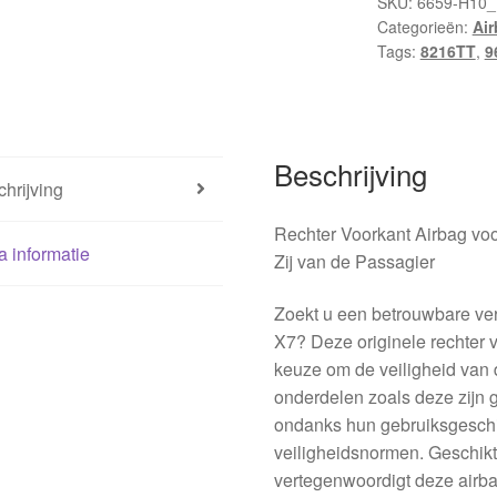
SKU:
6659-H10_
Categorieën:
Ai
Tags:
8216TT
,
9
Beschrijving
hrijving
Rechter Voorkant Airbag v
a informatie
Zij van de Passagier
Zoekt u een betrouwbare ver
X7? Deze originele rechter v
keuze om de veiligheid van
onderdelen zoals deze zijn g
ondanks hun gebruiksgeschi
veiligheidsnormen. Geschikt
vertegenwoordigt deze airbag