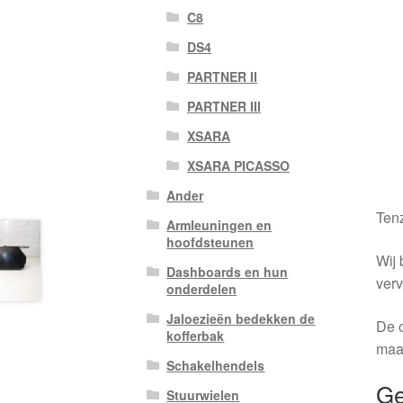
C8
DS4
PARTNER II
PARTNER III
XSARA
XSARA PICASSO
Ander
Tenz
Armleuningen en
hoofdsteunen
Wij 
Dashboards en hun
verv
onderdelen
Jaloezieën bedekken de
De o
kofferbak
maa
Schakelhendels
Ge
Stuurwielen