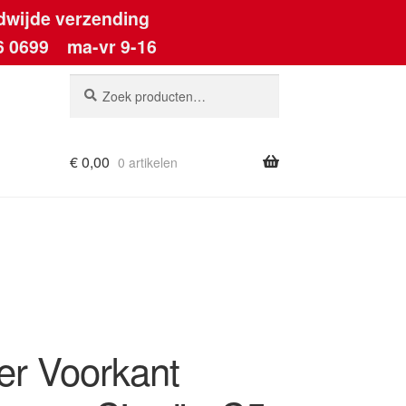
dwijde verzending
6 0699
ma-vr 9-16
Zoeken
Zoeken
naar:
€
0,00
0 artikelen
ount
er Voorkant