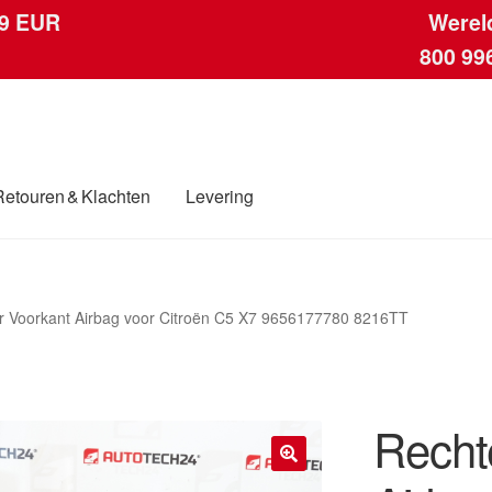
 9 EUR
Werel
800 99
Retouren & Klachten
Levering
ngen
Contact
Kassa
Klachten
Klachtenprocedure
Levering
Mijn acc
r Voorkant Airbag voor Citroën C5 X7 9656177780 8216TT
ding
Winkelwagen
Recht
🔍