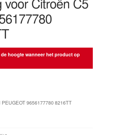
g voor Citroën C5
56177780
TT
 de hoogte wanneer het product op
s
 PEUGEOT 9656177780 8216TT