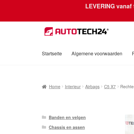
LEVERING vanaf
Ga
Ga
door
naar
naar
de
navigatie
inhoud
Startseite
Algemene voorwaarden
Home
Afdruk
Algemene voorwaarden
Betali
Home
Interieur
Airbags
C5 X7
Rechte
Over ons
Privacybeleid
Wereldwijde verzen
Banden en velgen
Chassis en assen