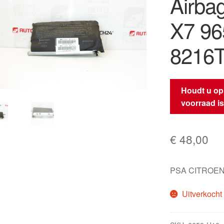
Airba
X7 96
8216
Houdt u op
voorraad i
€
48,00
PSA CITROEN
Uitverkocht