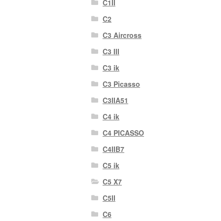
C1II
C2
C3 Aircross
C3 III
C3 ik
C3 Picasso
C3IIA51
C4 ik
C4 PICASSO
C4IIB7
C5 ik
C5 X7
C5II
C6