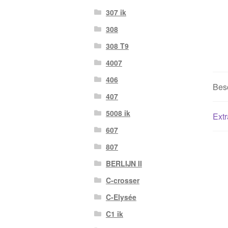
307 ik
308
308 T9
4007
406
Besc
407
5008 ik
Extr
607
807
BERLIJN II
C-crosser
C-Elysée
C1 ik