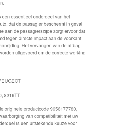
n.
s een essentieel onderdeel van het
uto, dat de passagier beschermt in geval
tie aan de passagierszijde zorgt ervoor dat
d tegen directe impact aan de voorkant
 aanrijding. Het vervangen van de airbag
worden uitgevoerd om de correcte werking
PEUGEOT
, 8216TT
de originele productcode 9656177780,
waarborging van compatibiliteit met uw
nderdeel is een uitstekende keuze voor