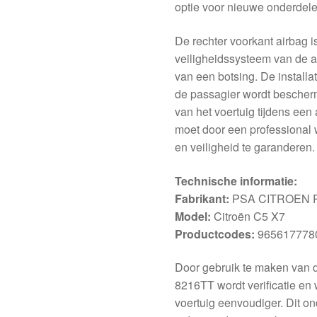
optie voor nieuwe onderdele
De rechter voorkant airbag i
veiligheidssysteem van de a
van een botsing. De installa
de passagier wordt bescherm
van het voertuig tijdens een
moet door een professional 
en veiligheid te garanderen.
Technische informatie:
Fabrikant:
PSA CITROEN 
Model:
Citroën C5 X7
Productcodes:
9656177780
Door gebruik te maken van 
8216TT wordt verificatie en 
voertuig eenvoudiger. Dit o