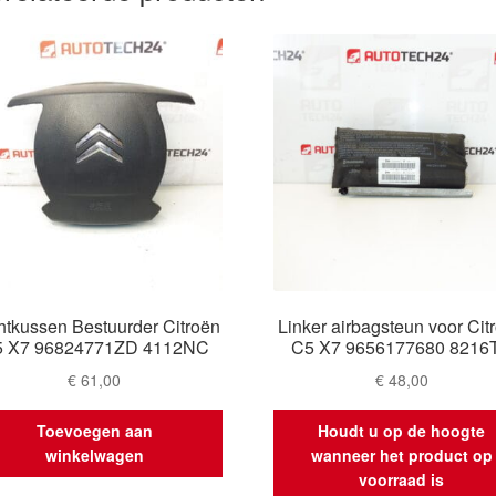
htkussen Bestuurder Citroën
Linker airbagsteun voor Cit
 X7 96824771ZD 4112NC
C5 X7 9656177680 8216
€
61,00
€
48,00
Toevoegen aan
Houdt u op de hoogte
winkelwagen
wanneer het product op
voorraad is