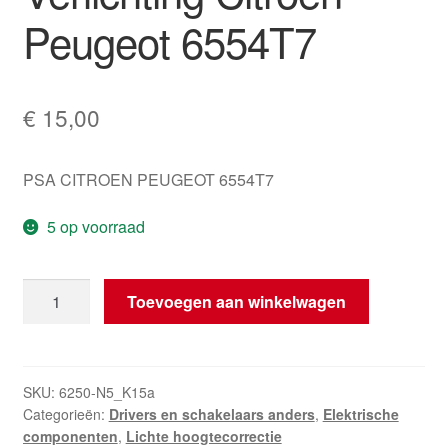
Peugeot 6554T7
€
15,00
PSA CITROEN PEUGEOT 6554T7
5 op voorraad
Hoogteversteller
Toevoegen aan winkelwagen
Voor
Verlichting
Citroën
Peugeot
SKU:
6250-N5_K15a
Categorieën:
Drivers en schakelaars anders
,
Elektrische
6554T7
componenten
,
Lichte hoogtecorrectie
hoeveelheid