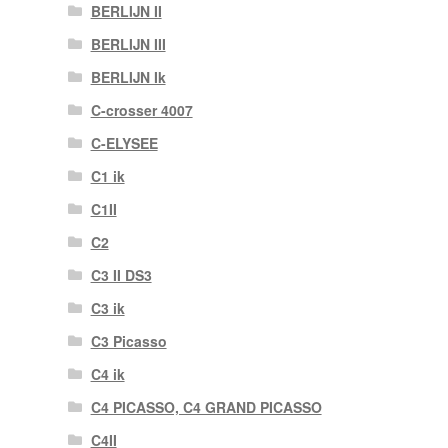
BERLIJN II
BERLIJN III
BERLIJN Ik
C-crosser 4007
C-ELYSEE
C1 ik
C1II
C2
C3 II DS3
C3 ik
C3 Picasso
C4 ik
C4 PICASSO, C4 GRAND PICASSO
C4II