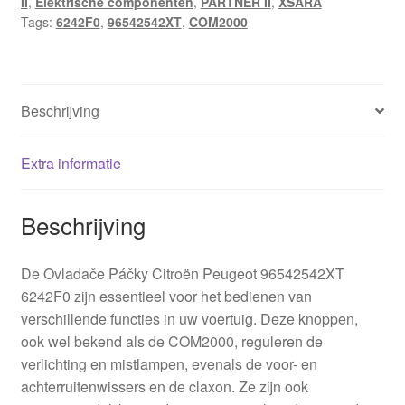
II
,
Elektrische componenten
,
PARTNER II
,
XSARA
Tags:
6242F0
,
96542542XT
,
COM2000
Beschrijving
Extra informatie
Beschrijving
De Ovladače Páčky Citroën Peugeot 96542542XT
6242F0 zijn essentieel voor het bedienen van
verschillende functies in uw voertuig. Deze knoppen,
ook wel bekend als de COM2000, reguleren de
verlichting en mistlampen, evenals de voor- en
achterruitenwissers en de claxon. Ze zijn ook