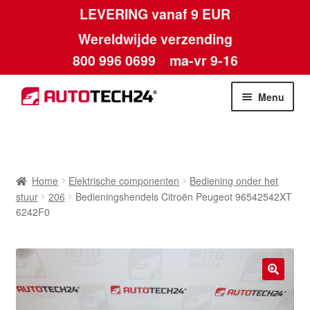
LEVERING vanaf 9 EUR
Wereldwijde verzending
800 996 0699
ma-vr 9-16
Ga
Ga
Menu
door
naar
naar
de
Home
navigatie
inhoud
Afdruk
Home
Elektrische componenten
Bediening onder het
stuur
206
Bedieningshendels Citroën Peugeot 96542542XT
Algemene voorwaarden
6242F0
Betalingen
Contact
🔍