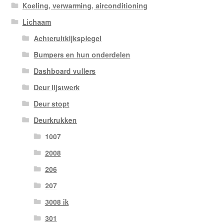
Koeling, verwarming, airconditioning
Lichaam
Achteruitkijkspiegel
Bumpers en hun onderdelen
Dashboard vullers
Deur lijstwerk
Deur stopt
Deurkrukken
1007
2008
206
207
3008 ik
301