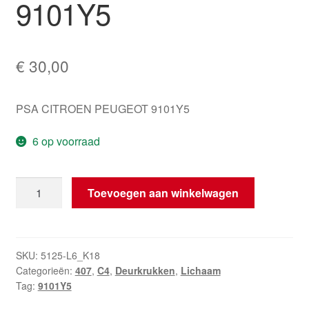
9101Y5
€
30,00
PSA CITROEN PEUGEOT 9101Y5
6 op voorraad
Deurknop
Toevoegen aan winkelwagen
Citroën
Peugeot
Zwart
9101Y5
SKU:
5125-L6_K18
Categorieën:
407
,
C4
,
Deurkrukken
,
Lichaam
hoeveelheid
Tag:
9101Y5