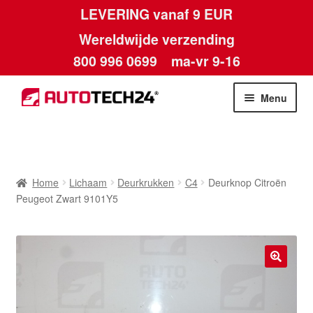
LEVERING vanaf 9 EUR
Wereldwijde verzending
800 996 0699
ma-vr 9-16
Ga
Ga
Menu
door
naar
naar
de
Home
navigatie
inhoud
Afdruk
Home
Lichaam
Deurkrukken
C4
Deurknop Citroën
Peugeot Zwart 9101Y5
Algemene voorwaarden
Betalingen
🔍
Contact