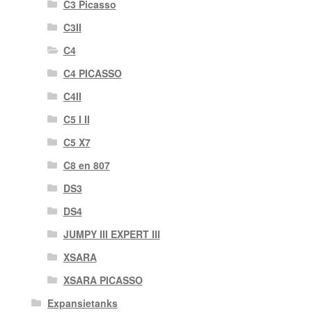
C3 Picasso
C3II
C4
C4 PICASSO
C4II
C5 I II
C5 X7
C8 en 807
DS3
DS4
JUMPY III EXPERT III
XSARA
XSARA PICASSO
Expansietanks