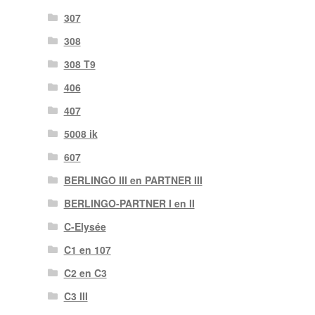
307
308
308 T9
406
407
5008 ik
607
BERLINGO III en PARTNER III
BERLINGO-PARTNER I en II
C-Elysée
C1 en 107
C2 en C3
C3 III