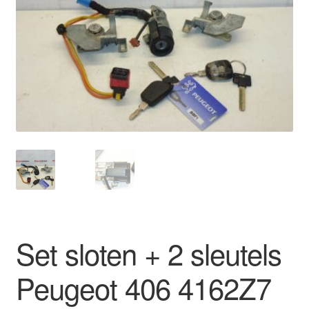
Kassa
Klachten
Klachtenprocedure
Levering
Mijn account
Over ons
Privacybeleid
Set sloten + 2 sleutels
Wereldwijde verzending
Peugeot 406 4162Z7
Winkelwagen