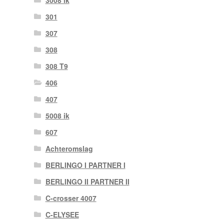
3008 ik
301
307
308
308 T9
406
407
5008 ik
607
Achteromslag
BERLINGO I PARTNER I
BERLINGO II PARTNER II
C-crosser 4007
C-ELYSEE