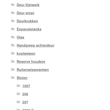
Deur lijstwerk
Deur stopt
Deurkrukken
Expansietanks
Glas
Handgreep achterdeur
koplampen
Reserve houders
Ruitenwisserarmen
Sloten
1007
206
207