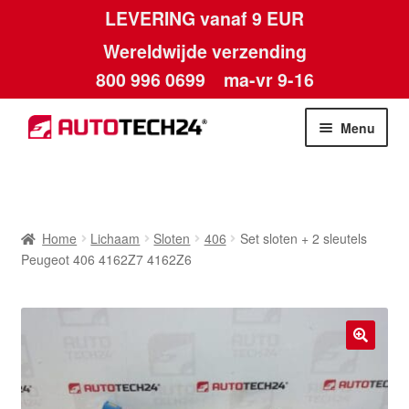
LEVERING vanaf 9 EUR
Wereldwijde verzending
800 996 0699
ma-vr 9-16
Ga
Ga
Menu
door
naar
naar
de
Home
navigatie
inhoud
Afdruk
Home
Lichaam
Sloten
406
Set sloten + 2 sleutels
Peugeot 406 4162Z7 4162Z6
Algemene voorwaarden
Betalingen
🔍
Contact