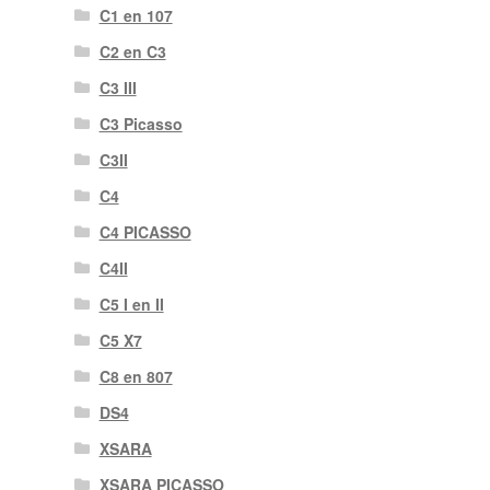
C1 en 107
C2 en C3
C3 III
C3 Picasso
C3II
C4
C4 PICASSO
C4II
C5 I en II
C5 X7
C8 en 807
DS4
XSARA
XSARA PICASSO