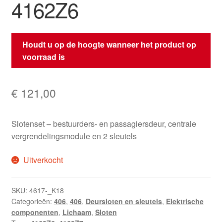
4162Z6
Houdt u op de hoogte wanneer het product op
voorraad is
€
121,00
Slotenset – bestuurders- en passagiersdeur, centrale
vergrendelingsmodule en 2 sleutels
Uitverkocht
SKU:
4617-_K18
Categorieën:
406
,
406
,
Deursloten en sleutels
,
Elektrische
componenten
,
Lichaam
,
Sloten