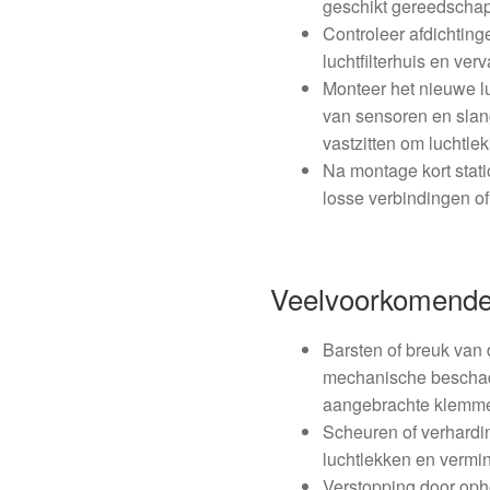
geschikt gereedschap
Controleer afdichtin
luchtfilterhuis en ve
Monteer het nieuwe luc
van sensoren en slan
vastzitten om luchtle
Na montage kort stati
losse verbindingen of
Veelvoorkomende
Barsten of breuk van 
mechanische beschadi
aangebrachte klemme
Scheuren of verhardi
luchtlekken en vermin
Verstopping door ophop