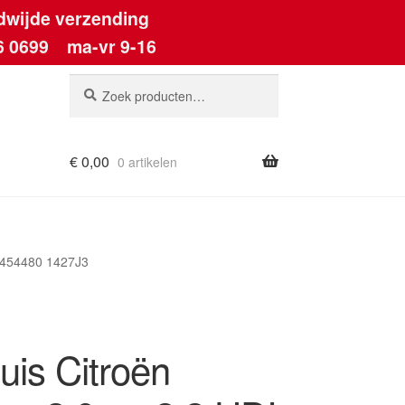
dwijde verzending
6 0699
ma-vr 9-16
Zoeken
Zoeken
naar:
€
0,00
0 artikelen
ount
40454480 1427J3
huis Citroën