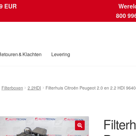
 9 EUR
Werel
800 99
Retouren & Klachten
Levering
ngen
Contact
Kassa
Klachten
Klachtenprocedure
Levering
Mijn acc
Filterboxen
2.2HDI
Filterhuis Citroën Peugeot 2.0 en 2.2 HDI 96
ding
Winkelwagen
Filter
🔍