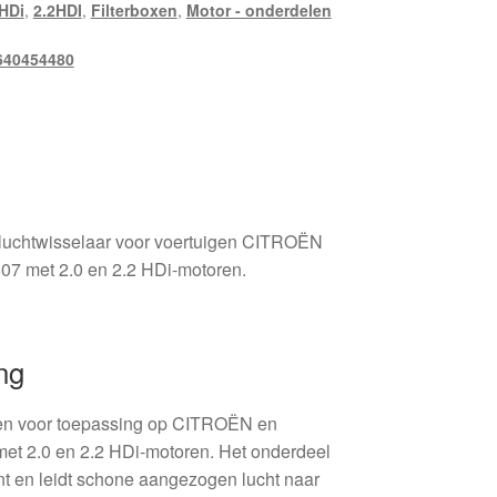
HDi
,
2.2HDI
,
Filterboxen
,
Motor - onderdelen
640454480
r-luchtwisselaar voor voertuigen CITROËN
7 met 2.0 en 2.2 HDi-motoren.
ng
orpen voor toepassing op CITROËN en
t 2.0 en 2.2 HDi-motoren. Het onderdeel
ent en leidt schone aangezogen lucht naar