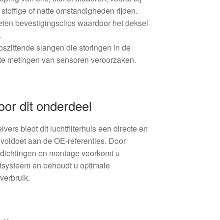
 stoffige of natte omstandigheden rijden.
eten bevestigingsclips waardoor het deksel
.
oszittende slangen die storingen in de
iste metingen van sensoren veroorzaken.
or dit onderdeel
ers biedt dit luchtfilterhuis een directe en
voldoet aan de OE-referenties. Door
fdichtingen en montage voorkomt u
atsysteem en behoudt u optimale
verbruik.