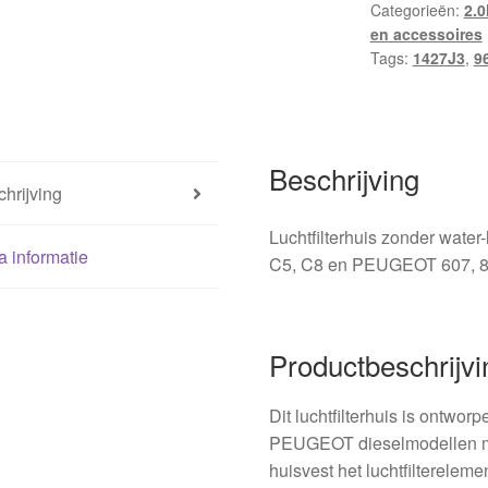
Categorieën:
2.0
2.2
en accessoires
HDI
Tags:
1427J3
,
9
9640454480
1427J3
hoeveelheid
Beschrijving
hrijving
Luchtfilterhuis zonder wate
a informatie
C5, C8 en PEUGEOT 607, 80
Productbeschrijvi
Dit luchtfilterhuis is ontw
PEUGEOT dieselmodellen me
huisvest het luchtfilterelem