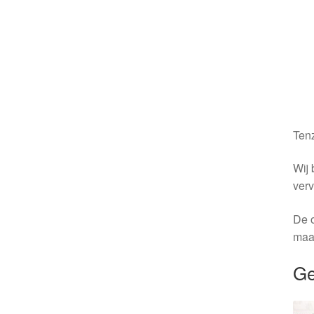
Tenz
Wij 
verv
De o
maa
Ge