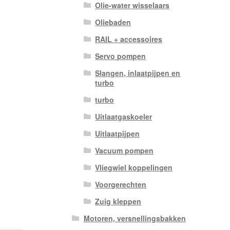
Olie-water wisselaars
Oliebaden
RAIL + accessoires
Servo pompen
Slangen, inlaatpijpen en
turbo
turbo
Uitlaatgaskoeler
Uitlaatpijpen
Vacuum pompen
Vliegwiel koppelingen
Voorgerechten
Zuig kleppen
Motoren, versnellingsbakken