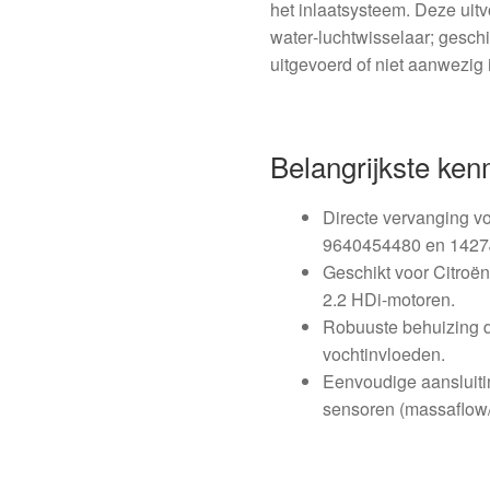
het inlaatsysteem. Deze uitv
water‑luchtwisselaar; geschi
uitgevoerd of niet aanwezig 
Belangrijkste ke
Directe vervanging v
9640454480 en 1427
Geschikt voor Citroë
2.2 HDi-motoren.
Robuuste behuizing di
vochtinvloeden.
Eenvoudige aansluiti
sensoren (massaflow/