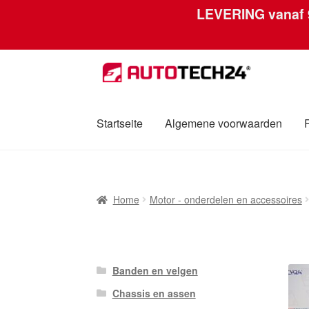
LEVERING vanaf
Ga
Ga
door
naar
naar
de
navigatie
inhoud
Startseite
Algemene voorwaarden
Home
Afdruk
Algemene voorwaarden
Betali
Home
Motor - onderdelen en accessoires
Over ons
Privacybeleid
Wereldwijde verzen
Banden en velgen
Chassis en assen