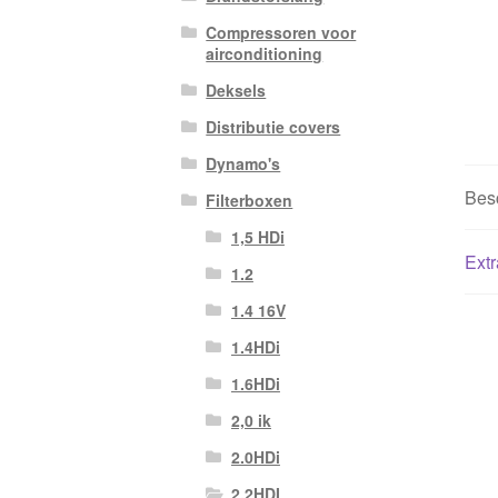
Compressoren voor
airconditioning
Deksels
Distributie covers
Dynamo's
Besc
Filterboxen
1,5 HDi
Extr
1.2
1.4 16V
1.4HDi
1.6HDi
2,0 ik
2.0HDi
2.2HDI