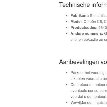
Technische infor
Fabrikant:
Stellantis
Model:
Citroën C5, C
Productcodes:
9640
Andere nummers:
G
snelle zoekactie en co
Aanbevelingen v
Parkeer het voertuig 
afkoelen voordat u be
Controleer en noteer
eventuele sensorconn
voordat u demonteert
Verwijder de inlaats