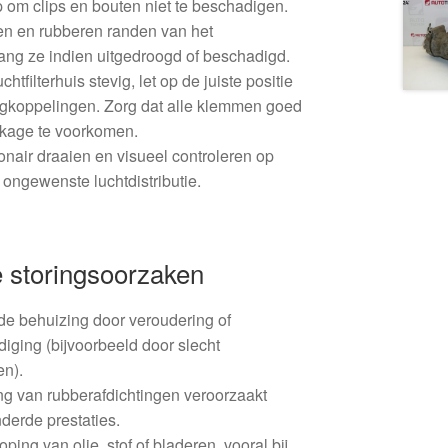
 om clips en bouten niet te beschadigen.
gen en rubberen randen van het
rvang ze indien uitgedroogd of beschadigd.
htfilterhuis stevig, let op de juiste positie
gkoppelingen. Zorg dat alle klemmen goed
kkage te voorkomen.
onair draaien en visueel controleren op
 ongewenste luchtdistributie.
 storingsoorzaken
de behuizing door veroudering of
ging (bijvoorbeeld door slecht
n).
ng van rubberafdichtingen veroorzaakt
derde prestaties.
ing van olie, stof of bladeren, vooral bij