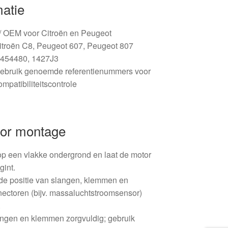
matie
 / OEM voor Citroën en Peugeot
itroën C8, Peugeot 607, Peugeot 807
454480, 1427J3
ebruik genoemde referentienummers voor
mpatibiliteitscontrole
oor montage
op een vlakke ondergrond en laat de motor
gint.
 de positie van slangen, klemmen en
ectoren (bijv. massaluchtstroomsensor)
.
langen en klemmen zorgvuldig; gebruik