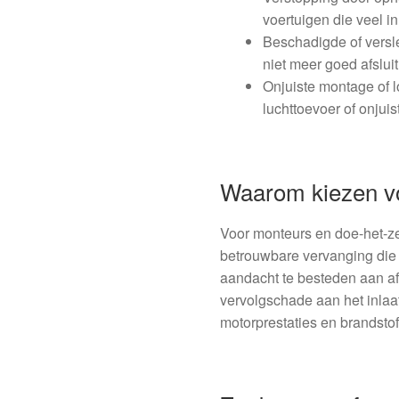
voertuigen die veel in
Beschadigde of versl
niet meer goed afsluit
Onjuiste montage of l
luchttoevoer of onju
Waarom kiezen vo
Voor monteurs en doe-het-zelv
betrouwbare vervanging die 
aandacht te besteden aan a
vervolgschade aan het inla
motorprestaties en brandstof