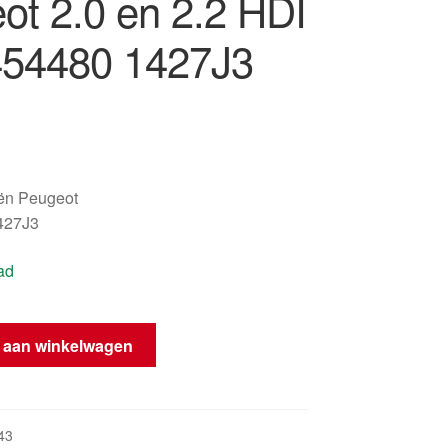
ot 2.0 en 2.2 HDI
54480 1427J3
oën Peugeot
427J3
ad
 aan winkelwagen
43