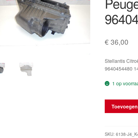
Peuge
96404
€
36,00
Stellantis Citr
9640454480 1
1 op voorra
Filterhuis
Toevoegen
Citroën
Peugeot
2.0
en
SKU:
6138-J4_K