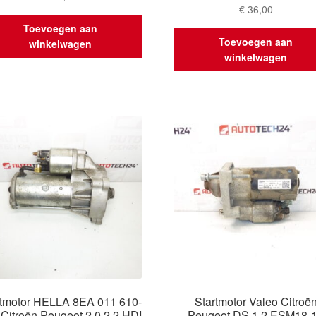
€
36,00
Toevoegen aan
Toevoegen aan
winkelwagen
winkelwagen
rtmotor HELLA 8EA 011 610-
Startmotor Valeo Citroë
Citroën Peugeot 2.0 2.2 HDI
Peugeot DS 1.2 ESM18-