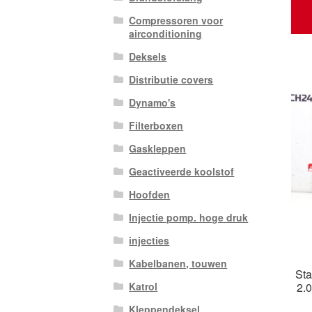
Compressoren voor
airconditioning
Deksels
Distributie covers
Dynamo's
Filterboxen
Gaskleppen
Geactiveerde koolstof
Hoofden
Injectie pomp. hoge druk
injecties
Kabelbanen, touwen
Sta
2.
Katrol
Kleppendeksel