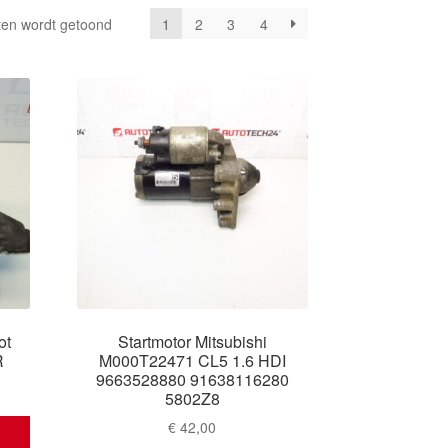
Gesorteerd
ten wordt getoond
1
2
3
4
op
nieuwste
ot
Startmotor Mitsubishi
R
M000T22471 CL5 1.6 HDI
9663528880 91638116280
5802Z8
€
42,00