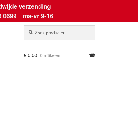
dwijde verzending
6 0699
ma-vr 9-16
Zoeken
Zoeken
naar:
€
0,00
0 artikelen
ount