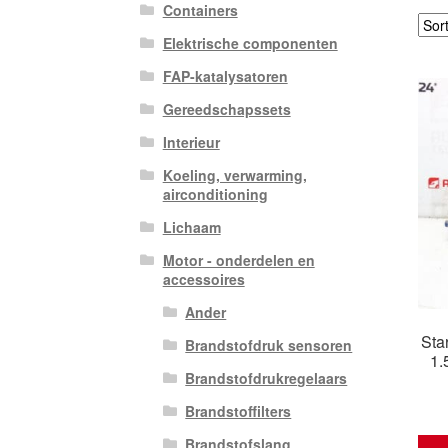
Containers
Elektrische componenten
FAP-katalysatoren
Gereedschapssets
Interieur
Koeling, verwarming,
airconditioning
Lichaam
Motor - onderdelen en
accessoires
Ander
Sta
Brandstofdruk sensoren
1.
Brandstofdrukregelaars
Brandstoffilters
Brandstofslang