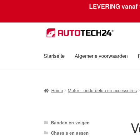
LEVERING vanaf
Ga
Ga
door
naar
naar
de
navigatie
inhoud
Startseite
Algemene voorwaarden
Home
Afdruk
Algemene voorwaarden
Betali
Home
Motor - onderdelen en accessoires
Over ons
Privacybeleid
Wereldwijde verzen
V
Banden en velgen
Chassis en assen