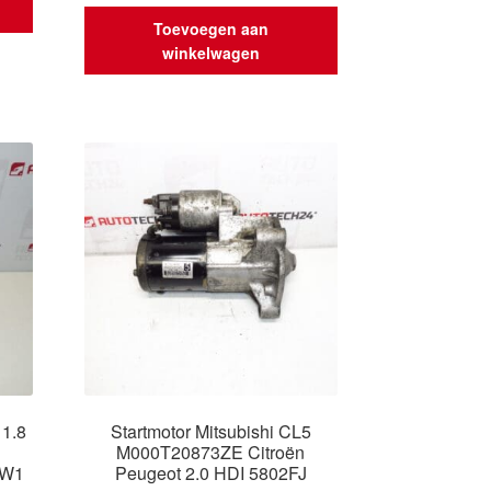
Toevoegen aan
winkelwagen
 1.8
Startmotor Mitsubishi CL5
M000T20873ZE Citroën
2W1
Peugeot 2.0 HDI 5802FJ