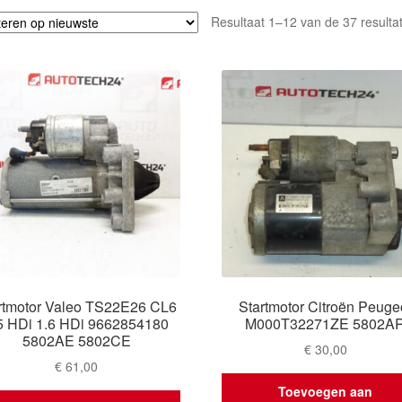
Resultaat 1–12 van de 37 resulta
rtmotor Valeo TS22E26 CL6
Startmotor Citroën Peuge
5 HDi 1.6 HDi 9662854180
M000T32271ZE 5802A
5802AE 5802CE
€
30,00
€
61,00
Toevoegen aan