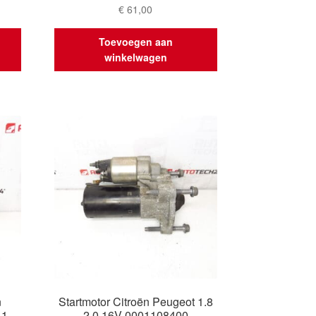
€
61,00
Toevoegen aan
winkelwagen
n
Startmotor Citroën Peugeot 1.8
11
2.0 16V 0001108400