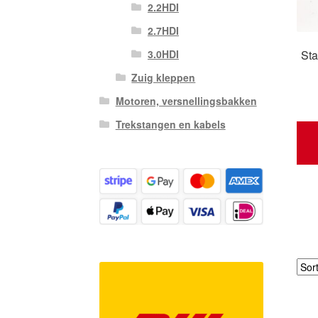
2.2HDI
2.7HDI
Sta
3.0HDI
Zuig kleppen
Motoren, versnellingsbakken
Trekstangen en kabels