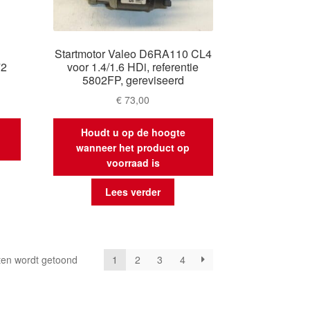
Startmotor Valeo D6RA110 CL4
72
voor 1.4/1.6 HDi, referentie
5802FP, gereviseerd
€
73,00
Houdt u op de hoogte
wanneer het product op
voorraad is
Lees verder
Gesorteerd
ten wordt getoond
1
2
3
4
op
nieuwste