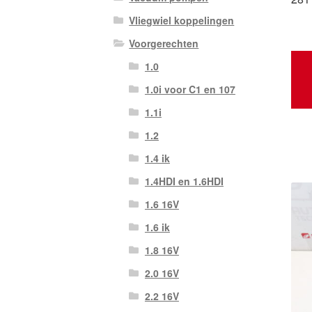
Vliegwiel koppelingen
Voorgerechten
1.0
1.0i voor C1 en 107
1.1i
1.2
1.4 ik
1.4HDI en 1.6HDI
1.6 16V
1.6 ik
1.8 16V
2.0 16V
2.2 16V