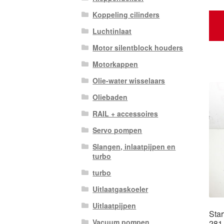
Koppeling cilinders
Luchtinlaat
Motor silentblock houders
Motorkappen
Olie-water wisselaars
Oliebaden
RAIL + accessoires
Servo pompen
Slangen, inlaatpijpen en
turbo
turbo
Uitlaatgaskoeler
Uitlaatpijpen
Sta
Vacuum pompen
281 