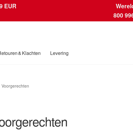
 9 EUR
Werel
800 99
Retouren & Klachten
Levering
ngen
Contact
Kassa
Klachten
Klachtenprocedure
Levering
Mijn acc
Voorgerechten
ding
Winkelwagen
oorgerechten