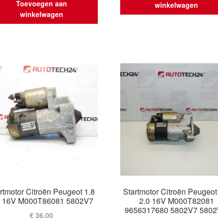
Toevoegen aan
winkelwagen
winkelwagen
rtmotor Citroën Peugeot 1.8
Startmotor Citroën Peugeot
0 16V M000T86081 5802V7
2.0 16V M000T82081
9656317680 5802V7 580
€
36,00