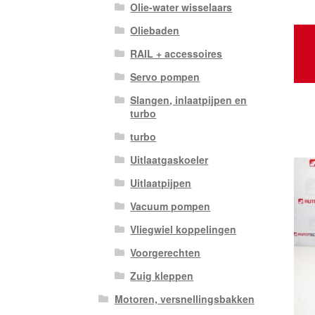
Olie-water wisselaars
Oliebaden
RAIL + accessoires
Servo pompen
Slangen, inlaatpijpen en
turbo
turbo
Uitlaatgaskoeler
Uitlaatpijpen
Vacuum pompen
Vliegwiel koppelingen
Voorgerechten
Zuig kleppen
Motoren, versnellingsbakken