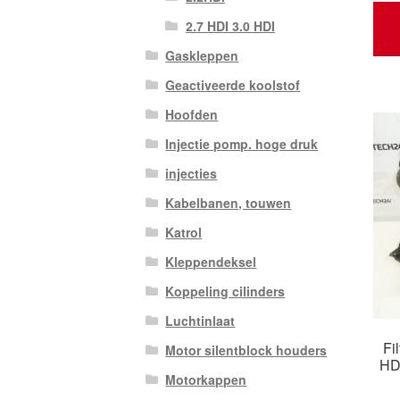
2.7 HDI 3.0 HDI
Gaskleppen
Geactiveerde koolstof
Hoofden
Injectie pomp. hoge druk
injecties
Kabelbanen, touwen
Katrol
Kleppendeksel
Koppeling cilinders
Luchtinlaat
Fi
Motor silentblock houders
HD
Motorkappen