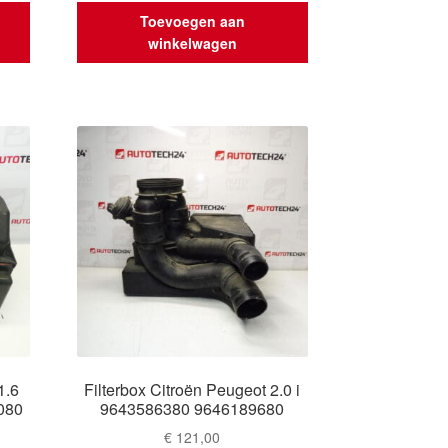
Toevoegen aan
winkelwagen
1.6
Filterbox Citroën Peugeot 2.0 i
080
9643586380 9646189680
€
121,00