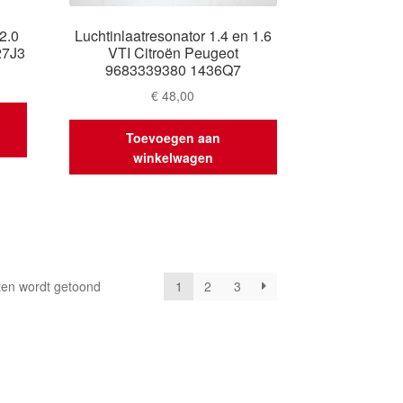
2.0
Luchtinlaatresonator 1.4 en 1.6
27J3
VTI Citroën Peugeot
9683339380 1436Q7
€
48,00
Toevoegen aan
winkelwagen
Gesorteerd
ten wordt getoond
1
2
3
op
nieuwste