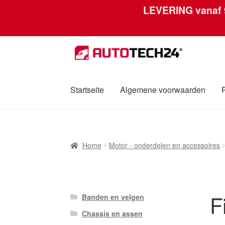
LEVERING vanaf
Ga
Ga
door
naar
naar
de
navigatie
inhoud
Startseite
Algemene voorwaarden
Home
Afdruk
Algemene voorwaarden
Betali
Home
Motor - onderdelen en accessoires
Over ons
Privacybeleid
Wereldwijde verzen
F
Banden en velgen
Chassis en assen