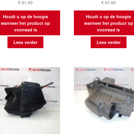
€
61,00
€
61,00
Houdt u op de hoogte
Houdt u op de hoogte
wanneer het product op
wanneer het product op
voorraad is
voorraad is
Lees verder
Lees verder