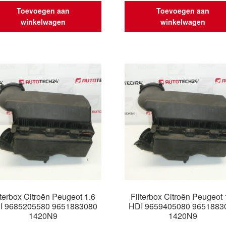
Toevoegen aan
Toevoegen aan
winkelwagen
winkelwagen
lterbox Citroën Peugeot 1.6
Filterbox Citroën Peugeot 
I 9685205580 9651883080
HDI 9659405080 9651883
1420N9
1420N9