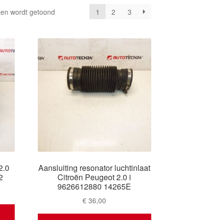
Gesorteerd
ten wordt getoond
1
2
3
op
nieuwste
2.0
Aansluiting resonator luchtinlaat
2
Citroën Peugeot 2.0 i
9626612880 14265E
€
36,00