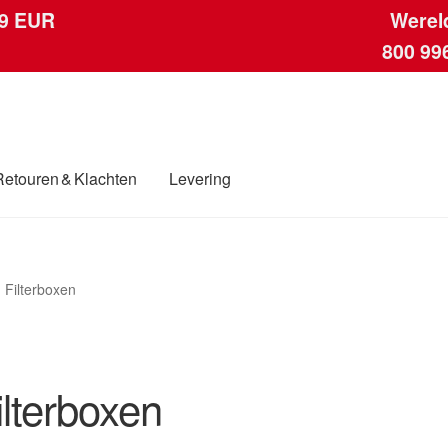
 9 EUR
Werel
800 99
Retouren & Klachten
Levering
ngen
Contact
Kassa
Klachten
Klachtenprocedure
Levering
Mijn acc
Filterboxen
ding
Winkelwagen
ilterboxen