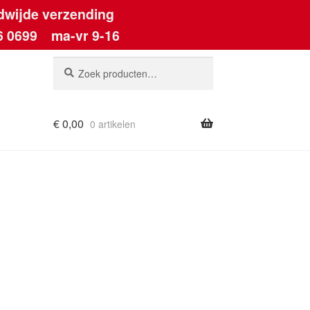
dwijde verzending
6 0699
ma-vr 9-16
Zoeken
Zoeken
naar:
€
0,00
0 artikelen
ount