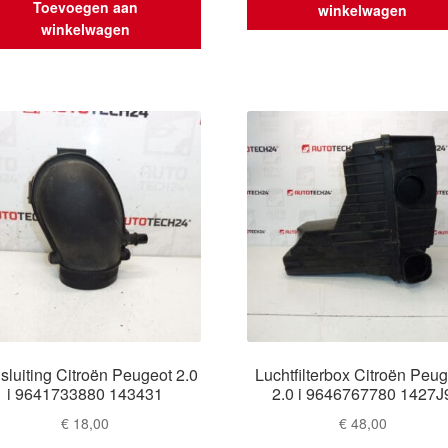
Toevoegen aan
winkelwagen
winkelwagen
sluiting Citroën Peugeot 2.0
Luchtfilterbox Citroën Peu
i 9641733880 143431
2.0 i 9646767780 1427J
€
18,00
€
48,00