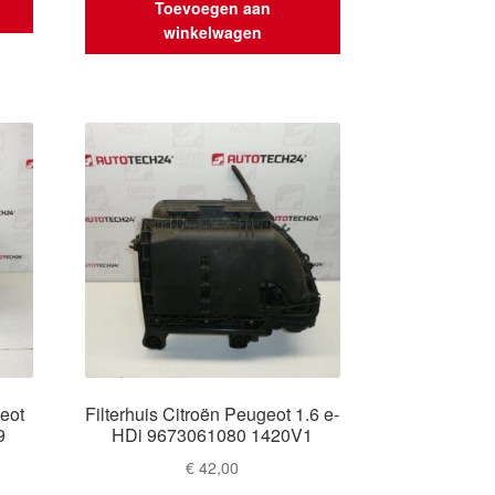
Toevoegen aan
winkelwagen
geot
Filterhuis Citroën Peugeot 1.6 e-
9
HDi 9673061080 1420V1
€
42,00