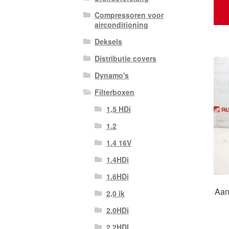
Compressoren voor
airconditioning
Deksels
Distributie covers
Dynamo's
Filterboxen
1,5 HDi
1.2
1.4 16V
1.4HDi
1.6HDi
Aan
2,0 ik
2.0HDi
2.2HDI