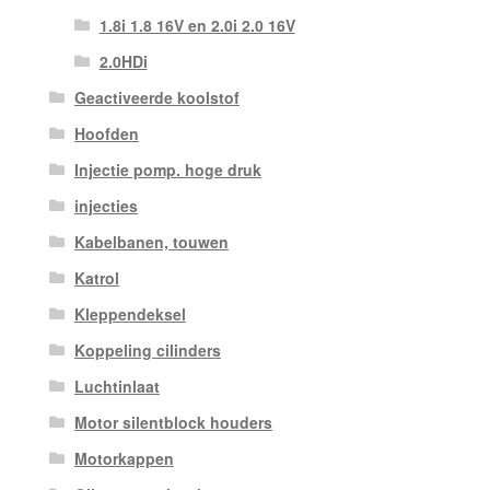
1.8i 1.8 16V en 2.0i 2.0 16V
2.0HDi
Geactiveerde koolstof
Hoofden
Injectie pomp. hoge druk
injecties
Kabelbanen, touwen
Katrol
Kleppendeksel
Koppeling cilinders
Luchtinlaat
Motor silentblock houders
Motorkappen