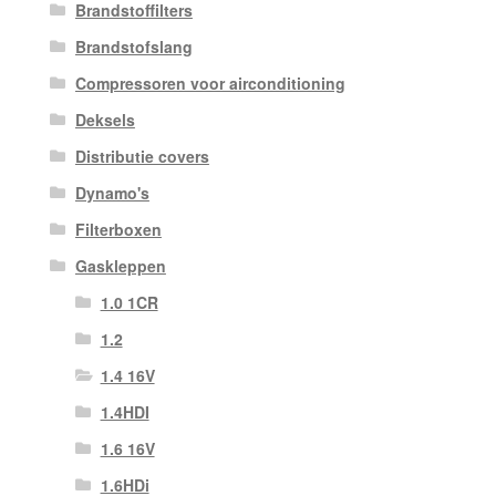
Brandstoffilters
Brandstofslang
Compressoren voor airconditioning
Deksels
Distributie covers
Dynamo's
Filterboxen
Gaskleppen
1.0 1CR
1.2
1.4 16V
1.4HDI
1.6 16V
1.6HDi