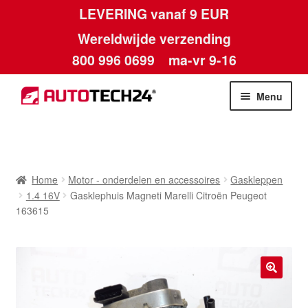
LEVERING vanaf 9 EUR
Wereldwijde verzending
800 996 0699
ma-vr 9-16
Ga
Ga
Menu
door
naar
naar
de
Home
navigatie
inhoud
Afdruk
Home
Motor - onderdelen en accessoires
Gaskleppen
1.4 16V
Gasklephuis Magneti Marelli Citroën Peugeot
Algemene voorwaarden
163615
Betalingen
Contact
🔍