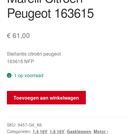
Peugeot 163615
€
61,00
Stellantis citroën peugeot
163615 NFP
1 op voorraad
Gasklephuis
Toevoegen aan winkelwagen
Magneti
Marelli
Citroën
Peugeot
SKU:
9457-G6_K6
Categorieën:
1.4 16V
,
1.6 16V
,
Gaskleppen
,
Motor -
163615