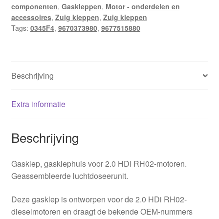
componenten
,
Gaskleppen
,
Motor - onderdelen en
9670373980
accessoires
,
Zuig kleppen
,
Zuig kleppen
0345F4
Tags:
0345F4
,
9670373980
,
9677515880
hoeveelheid
Beschrijving
Extra informatie
Beschrijving
Gasklep, gasklephuis voor 2.0 HDI RH02-motoren.
Geassembleerde luchtdoseerunit.
Deze gasklep is ontworpen voor de 2.0 HDi RH02-
dieselmotoren en draagt de bekende OEM-nummers