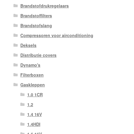
Brandstofdrukregelaars
Brandstoffilters
Brandstofslang
Compressoren voor airconditioning
Deksels
Distributie covers
Dynamo's
Filterboxen
Gaskleppen
1.0 1CR
1.2
1.4 16V
1.4HDI