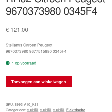
9670373980 0345F4
€
121,00
Stellantis Citroën Peugeot
9670373980 9677515880 0345F4
1 op voorraad
Gasklep
Toevoegen aan winkelwagen
2.0
HDI
RH02
Citroën
SKU:
8993-A10_K13
Categorieën:
2.0HDi
,
2.0HDi
,
2.0HDi
,
Elektrische
Peugeot