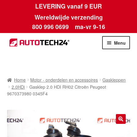
LEVERING vanaf 9 EUR
Wereldwijde verzending
800 996 0699
ma-vr 9-16
Ga
Ga
Menu
door
naar
naar
de
Home
navigatie
inhoud
Afdruk
Home
Motor - onderdelen en accessoires
Gaskleppen
2.0HDi
Gasklep 2.0 HDI RH02 Citroën Peugeot
Algemene voorwaarden
9670373980 0345F4
Betalingen
Contact
🔍