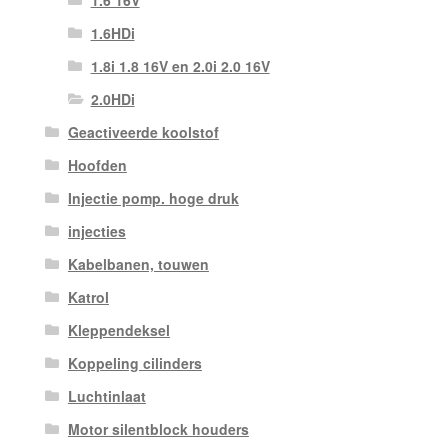
1.6 16V
1.6HDi
1.8i 1.8 16V en 2.0i 2.0 16V
2.0HDi
Geactiveerde koolstof
Hoofden
Injectie pomp. hoge druk
injecties
Kabelbanen, touwen
Katrol
Kleppendeksel
Koppeling cilinders
Luchtinlaat
Motor silentblock houders