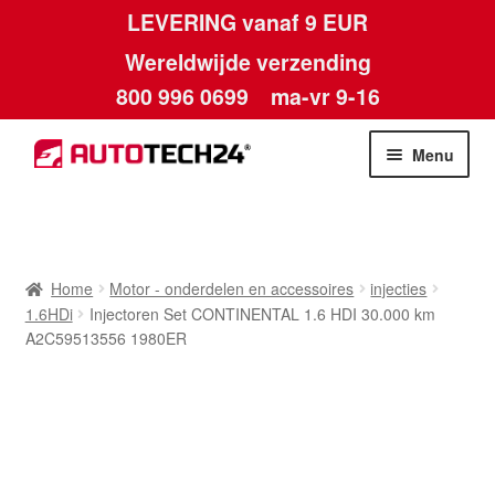
LEVERING vanaf 9 EUR
Wereldwijde verzending
800 996 0699
ma-vr 9-16
Ga
Ga
Menu
door
naar
naar
de
Home
navigatie
inhoud
Afdruk
Home
Motor - onderdelen en accessoires
injecties
1.6HDi
Injectoren Set CONTINENTAL 1.6 HDI 30.000 km
Algemene voorwaarden
A2C59513556 1980ER
Betalingen
Contact