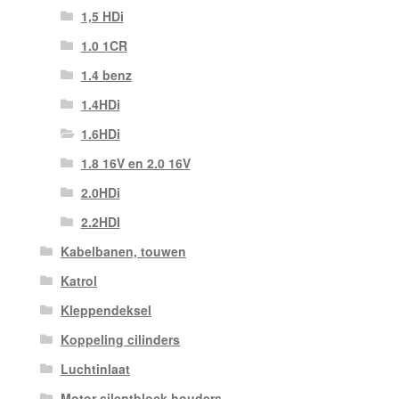
1,5 HDi
1.0 1CR
1.4 benz
1.4HDi
1.6HDi
1.8 16V en 2.0 16V
2.0HDi
2.2HDI
Kabelbanen, touwen
Katrol
Kleppendeksel
Koppeling cilinders
Luchtinlaat
Motor silentblock houders