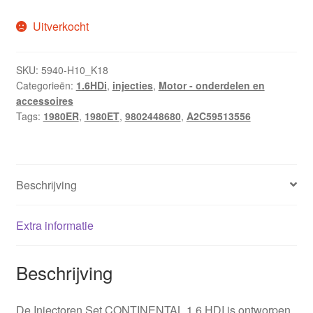
Uitverkocht
SKU:
5940-H10_K18
Categorieën:
1.6HDi
,
injecties
,
Motor - onderdelen en
accessoires
Tags:
1980ER
,
1980ET
,
9802448680
,
A2C59513556
Beschrijving
Extra informatie
Beschrijving
De Injectoren Set CONTINENTAL 1.6 HDI is ontworpen